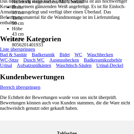
Das neue Swing Bidet von Kiamami Valentina ist aus hochwertiger
Hahnloch vorgestochen, Mit Überlauf
Keramik in einem glänzenden Weiß angefertigt. Es ist für Einloch-
Breite
Armaturen ausgelegt und verfügt über einen Überlauf. Das
36 cm
Befestigungsmaterial für die Wandmontage ist im Lieferumfang
Tiefe
enthalten.
50 cm
Höhe
43 cm
Weitere Kategorien
EAN
8056201401933
Liste überspringen
Bad & Sanitär
Badkeramik
Bidet
WC
Waschbecken
WC-Sitze
Dusch WC
Ausgussbecken
Badkeramikzubehör
Urinal
Aufsatzspülkästen
Waschtisch-Säulen
Urinal-Deckel
Kundenbewertungen
Bereich überspringen
Die Echtheit der Bewertungen wurde von uns nicht überprüft.
Bewertungen können auch von Kunden stammen, die die Ware nicht
nachweislich genutzt oder gekauft haben.
Zahlarten