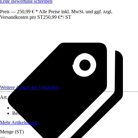
Erste Bewertung schreiben
Preis — 250,99 € * Alle Preise inkl. MwSt. und ggf. zzgl.
Versandkosten pro ST
250,99 €
*
/
ST
Weitere Artikel des Verkäufers
Art.-Nr.
12508708
Anwendungsbereich
:
Bodenstehend
Beschichtung
:
Beschichtet
Mehr Artikeldetails
Menge (ST)