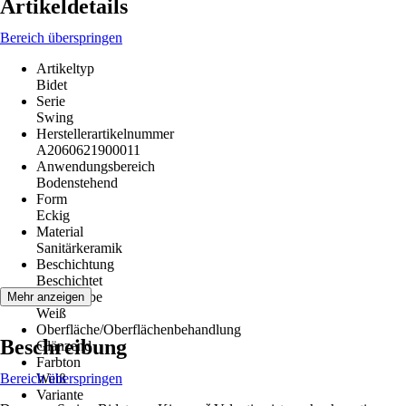
Artikeldetails
Bereich überspringen
Artikeltyp
Bidet
Serie
Swing
Herstellerartikelnummer
A2060621900011
Anwendungsbereich
Bodenstehend
Form
Eckig
Material
Sanitärkeramik
Beschichtung
Beschichtet
Grundfarbe
Mehr anzeigen
Weiß
Oberfläche/Oberflächenbehandlung
Beschreibung
Glänzend
Farbton
Bereich überspringen
Weiß
Variante