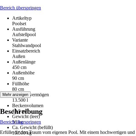
Bereich überspringen
Artikeltyp
Poolset
Ausführung
Aufstellpool
Variante
Stahlwandpool
Einsatzbereich
Außen
Außenlänge
450 cm
Außenhöhe
90 cm
Füllhöhe
80 cm
Fassungsvermögen
Mehr anzeigen
13.500 l
Beckenvolumen
Beschreibung
13,5 m³
Gewicht (leer)
Bereich überspringen
56 kg
Ca. Gewicht (befüllt)
Erfülle dir den Traum vom eigenen Pool. Mit einem hochwertigen und
13.500 kg