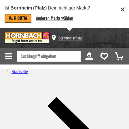
Ist
Bornheim (Pfalz)
Dein richtiger Markt?
JA, RICHTIG
Anderen Markt wählen
Bornheim (Pfalz)
Startseite