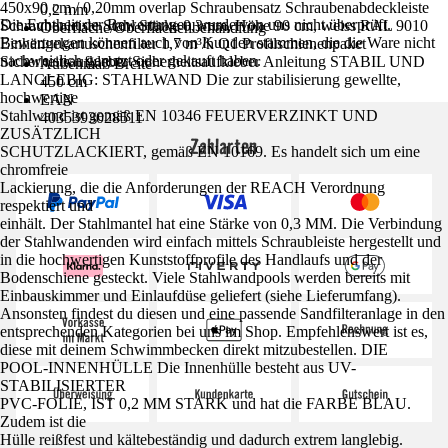
450x90 cm / 0,20mm overlap Schraubensatz Schraubenabdeckleiste
0,2 mm
Die Echtheit der Bewertungen wurde von uns nicht überprüft.
Schraubenleiste Stahl Stärke 0,3mm, Höhe 90 cm, weiss RAL 9010
Oberfläche/Oberflächenbehandlung
Bewertungen können auch von Kunden stammen, die die Ware nicht
Einhängekartuschenfilter 1,7 m³/h Q1 Profilschienenpaket
-
nachweislich genutzt oder gekauft haben.
Sicherheitsaufkleber Sicherheitsaufkleber Anleitung STABIL UND
Außenmaß Breite
LANGLEBIG: STAHLWAND Die zur stabilisierung gewellte,
450 cm
hochwertige
EAN
Stahlwand ist gemäß EN 10346 FEUERVERZINKT UND
4035393028511
ZUSÄTZLICH
Zahlarten
SCHUTZLACKIERT, gemäß EN 10169. Es handelt sich um eine
chromfreie
Lackierung, die die Anforderungen der REACH Verordnung
respektiert und
einhält. Der Stahlmantel hat eine Stärke von 0,3 MM. Die Verbindung
der Stahlwandenden wird einfach mittels Schraubleiste hergestellt und
in die hochwertigen Kunststoffprofile des Handlaufs und der
Bodenschiene gesteckt. Viele Stahlwandpools werden bereits mit
Einbauskimmer und Einlaufdüse geliefert (siehe Lieferumfang).
Ansonsten findest du diesen und eine passende Sandfilteranlage in den
entsprechenden Kategorien bei uns im Shop. Empfehlenswert ist es,
diese mit deinem Schwimmbecken direkt mitzubestellen. DIE
POOL-INNENHÜLLE Die Innenhülle besteht aus UV-
STABILISIERTER
PVC-FOLIE, IST 0,2 MM STARK und hat die FARBE BLAU.
Zudem ist die
Hülle reißfest und kältebeständig und dadurch extrem langlebig.