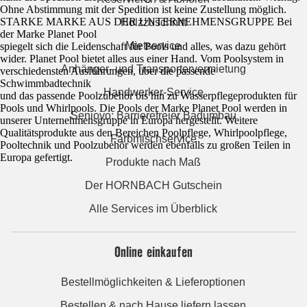
Ohne Abstimmung mit der Spedition ist keine Zustellung möglich.
STARKE MARKE AUS DER UNTERNEHMENSGRUPPE Bei
Holzzuschnitt
der Marke Planet Pool
Mietservice
spiegelt sich die Leidenschaft für Pools und alles, was dazu gehört
wider. Planet Pool bietet alles aus einer Hand. Vom Poolsystem in
Anhänger- und Transportervermietung
verschiedensten Ausführungen, über die passende
Schwimmbadtechnik
Handwerker-Service
und das passende Poolzubehör bis hin zu Wasserpflegeprodukten für
Pools und Whirlpools. Die Pools der Marke Planet Pool werden in
Seniovo: Barrierefreier Badumbau
unserer Unternehmensgruppe in Europa hergestellt. Weitere
Qualitätsprodukte aus den Bereichen Poolpflege, Whirlpoolpflege,
Farbmischservice
Pooltechnik und Poolzubehör werden ebenfalls zu großen Teilen in
Europa gefertigt.
Produkte nach Maß
Der HORNBACH Gutschein
Alle Services im Überblick
Online einkaufen
Bestellmöglichkeiten & Lieferoptionen
Bestellen & nach Hause liefern lassen