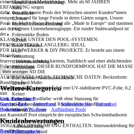
extrem langlebigen Markenbecken. Mehr als 60 JAHREN
Material Außenverkleidung
ERFAHRUNG sorgen
Stahl
dafür, dass alle unsere Pools den Wünschen unserer Kunden*innen
Wandstärke
entsprechen und für lange Freude in deren Gärten sorgen. Unsere
0,3 mm
Pools der Marke Planet Pool sind alle „Made in Europe“ und stammen
Material Innenauskleidung
aus der eigenen Unternehmensgruppe. Ein runder Stahlwandpool ist
PVC
der
Folienstärke Boden
KLASSIKER UNTER DEN POOL-SYSTEMEN:
0,2 mm
PREISGÜNSTIG & LANGLEBIG. IDEAL
Breite Handlauf
FÜR HEIMWERKER & DIY PROJEKTE. Er besteht aus einem
4 cm
Mantel aus
Ausstattung
feuerverzinktem, schutzlackiertem, Stahlblech und einer abdichtenden
-, Innenauskleidung
Folienauskleidung. DIESER RUNDFORMPOOL HAT DIE MASSE
Filteranlage
450X90 CM UND DIE
Mehr anzeigen
Keine
AUSSENFARBE WEISS. TECHNISCHE DATEN: Beckenform:
Durchmesser Anschlussschlauch
Rundform Pool-Maße:
32 mm
Weitere Kategorien
450x90 cm Stahlwandstärke: 0,3 mm UV-stabilisierte PVC-Folie, 0,2
Skimmer
mm
Keiner
stark, Farbe blau Poolfarbe: weiß ohne Stanzung für
Liste überspringen
Leiternart
Standard-Einbauskimmer und Rücklaufdüse Handlauf und
Garten
Pools
Aufstellpool
Stahlwandpools
Framepool
Keine
Bodenschiene
Holzpools
WPC Pools
Aufblasbare Pools
Material Poolleiter
aus Kunststoff Pool entspricht der europäischen Schwimmbadnorm
-
Kundenbewertungen
EN
Im Lieferumfang enthalten
16562-1 IM LIEFERUMFANG ENTHALTEN: Innenauskleidung für
Aufbauanleitung
Rundbecken
Bereich überspringen
Folienstärke Wand