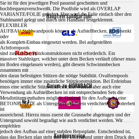
Sie ist für den jeweiligen Pool passend geschnitten und
hochfrequenzverschweißt. Die Poolfolie wird als OVERLAP
VARIANTE/FOLIE geliefert. Hier wird die Folie einfach über den
Hauptversandpartner
Stahlmantel gelegt und durch den Handlauf festgeklemmt.
FLEXIBLER
AUFBAU Stahlwandpools können als Aufstellbecken, teilversenkt
oder
als Komplett-Einbau eingesetzt werden. Bei aufgestellten
Achtformpools
sind zusätzliche Stützkonstruktionen nicht erforderlich. Ein
massiver Stahlträger, welcher unter dem Becken verläuft (dieser muss
im Boden eingelassen werden), gibt diesem Schwimmbecken
zusammen mit
den daran befestigten Stützen die nötige Stabilität. Ovalformpools
benötigen immer eine zusätzliche Stützkonstruktion. Bei Erdeinbau
Darum zu HORNBACH
muss eine seitliche Stützwand errichtet werden aber auch eine
Verwendung als Aufstellbecken ist mit entsprechenden Sets die
Metallstützen enthalten möglich. Optimal für den Aufbau ist eine
BETONPLATTE als Untergrund. Auch ein verdichtetes Schotterbett
ist
ausreichend. Hierzu muss zuerst die Grasnarbe abgetragen und der
Untergrund sowohl begradigt wie auch verdichtet werden. Wir
empfehlen
jedoch den Aufbau auf einer stabilen Betonplatte. Entscheidend ist,
Kundenservice
dass das Becken plan steht und der Untergrund unter dem Druck des