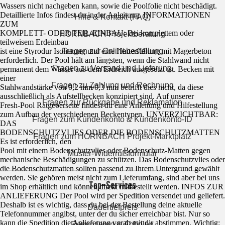
Wassers nicht nachgeben kann, sowie die Poolfolie nicht beschädigt.
Detaillierte Infos findest du in der Anleitung. INFORMATIONEN
Hilfe & Kontakt (FAQ)
ZUM
KOMPLETT- ODER TEIL-EINBAU: Bei komplettem oder
HORNBACH Projektberatung
teilweisem Erdeinbau
ist eine Styrodur Isolierung und eine Hinterfüllung mit Magerbeton
Fragen zur Onlinebestellung
erforderlich. Der Pool hält am längsten, wenn die Stahlwand nicht
Fragen zu Versand und Lieferung
permanent dem Wasser aus dem Erdreich ausgesetzt ist. Becken mit
einer
Fragen zu Zahlung und Rechnung
Stahlwandstärke von 0,2 mm/0,3 mm betrifft dies nicht, da diese
ausschließlich als Aufstellbecken konzipiert sind. Auf unserer
Fragen zur Rückgabe und Reklamation
Fresh-Pool Ratgeberseite findest du eine Anleitung und Hilfestellung
zum Aufbau der verschiedenen Beckentypen. UNVERZICHTBAR:
Fragen zum Kundenkonto & Kundenkonto-ID
DAS
BODENSCHUTZVLIES ODER DIE BODENSCHUTZMATTEN
Fragen zum HORNBACH Projekt-Marktplatz
Es ist erforderlich, den
Pool mit einem Bodenschutzvlies oder Bodenschutz-Matten gegen
Muster-Widerrufsformular
mechanische Beschädigungen zu schützen. Das Bodenschutzvlies oder
die Bodenschutzmatten sollten passend zu Ihrem Untergrund gewählt
werden. Sie gehören meist nicht zum Lieferumfang, sind aber bei uns
Top-Services
im Shop erhältlich und können direkt mitbestellt werden. INFOS ZUR
ANLIEFERUNG Der Pool wird per Spedition versendet und geliefert.
Deshalb ist es wichtig, dass du bei der Bestellung deine aktuelle
Dauertiefpreis
Telefonnummer angibst, unter der du sicher erreichbar bist. Nur so
kann die Spedition die Anlieferung vorab mit dir abstimmen. Wichtig:
Reservieren & Abholen