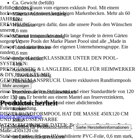
Ca. Gewicht (befüllt)
Erfülle dir den Traum vom eigenen exklusiv Pool. Mit einem
20.000 kg
hochwertigen und extrem langlebigen Markenbecken. Mehr als 60
Material Außenverkleidung
JAHREN
Stahl
ERFAHRUNG sorgen dafür, dass alle unsere Pools den Wünschen
Wandstärke
unserer
0,6 mm
Kunden*innen entsprechen und für lange Freude in deren Gärten
Material Innenauskleidung
sorgen. Unsere Pools der Marke Planet Poool sind alle „Made in
PVC
Europe“ und stammen aus der eigenen Unternehmensgruppe. Ein
Folienstärke Boden
runder
0,6 mm
Stahlwandpool ist der KLASSIKER UNTER DEN POOL-
Breite Handlauf
SYSTEMEN:
4 cm
PREISGÜNSTIG & LANGLEBIG. IDEAL FÜR HEIMWERKER
Ausstattung
& DIY PROJEKTE MIT
-, Innenauskleidung
GEHOBENEM ANSPRUCH. Unsere exklusiven Rundformpools
Filteranlage
bestechen durch
Mehr anzeigen
Keine
einen besonders dicken Stahlmantel und einer Standardtiefe von 120
Durchmesser Anschlussschlauch
oder 150 cm. Er besteht aus einem Mantel aus feuerverzinktem,
32 mm
Produktsicherheit
schutzlackiertem, Stahlblech und einer abdichtenden
Skimmer
Folienauskleidung.
Keiner
DIESER RUNDFORMPOOL HAT DIE MASSE 450X120 CM
Leiternart
Bereich überspringen
UND DIE AUSSENFARBE
Keine
WEISS. TECHNISCHE DATEN: Beckenform: Rundform Pool-
Material Poolleiter
Verantwortlich für Produktsicherheit:
.
Siehe Herstellerinformationen
Maße: 450x120 cm
-
Stahlwandstärke: 0,6 mm UV-stabilisierte PVC-Folie, 0,6 mm stark,
Im Lieferumfang enthalten