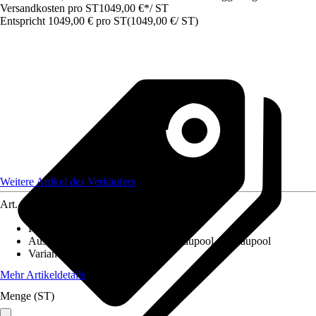
Versandkosten pro ST
1049,00 €
*
/
ST
Entspricht 1049,00 € pro ST
(
1049,00 €
/
ST
)
Weitere Artikel des Verkäufers
Art.-Nr.
12608219
Fassungsvermögen
:
20.000 l
Ausführung
:
Aufstellpool, Teileinbaupool, Einbaupool
Variante
:
Stahlwandpool
Mehr Artikeldetails
Menge (ST)