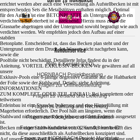
errichtet werden aber auch eine Verwendung als Aufstellbecken ist mit
entsprechenden Sets die Metallstützen enthalten möglich. Optimal
für den Aufbau ist eine BETONPLATTE als Untergrund. Auch ein
verdichtetes Schotterbett ist ausreichend. Hierzu muss zuerst die
Grasnarbe abgetragen und der Untergrund sowohl begradigt wie auch
verdichtet werden. Wir empfehlen jedoch den Aufbau auf einer
stabilen
Betonplatte. Entscheidend ist, dass das Becken plan steht und der
Kundenservice
Untergrund unter dem Druck des Wassers nicht nachgeben kann,
sowie die
Poolfolie nicht beschädigt. Detaillierte Infos findest du in der
Hilfe & Kontakt (FAQ)
Anleitung. VORTEIL EXKLUSIV-BECKEN Wir gewähren auf all
unsere
HORNBACH Projektberatung
Exklusiv-Pools eine 6-jährige degressive Garantie auf die Haltbarkeit
der Folie sowie der Stahlwand. Details: siehe Anleitung.
Fragen zur Onlinebestellung
INFORMATIONEN
ZUM KOMPLETT- ODER TEIL-EINBAU: Bei komplettem oder
Fragen zu Versand und Lieferung
teilweisem
Erdeinbau ist eine Styrodur Isolierung und eine Hinterfüllung mit
Fragen zu Zahlung und Rechnung
Magerbeton erforderlich. Der Pool hält am längsten, wenn die
Stahlwand nicht permanent dem Wasser aus dem Erdreich ausgesetzt
Fragen zur Rückgabe und Reklamation
ist.
Fragen zum Kundenkonto & Kundenkonto-ID
Becken mit einer Stahlwandstärke von 0,2 mm/0,3 mm betrifft dies
nicht, da diese ausschließlich als Aufstellbecken konzipiert sind.
Fragen zum HORNBACH Projekt-Marktplatz
Auf unserer Fresh-Pool Ratgeberseite findest du eine Anleitung und