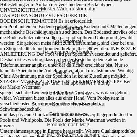
Hilfestellung zum Aufbau der verschiedenen Beckentypen.
Muster-Widerrufsformular
UNVERZICHTBAR:
DAS BODENSCHUTZVLIES ODER DIE
BODENSCHUTZMATTEN Es ist erforderlich,
Top-Services
den Pool mit einem Bodenschutzvlies oder Bodenschutz-Matten gegen
mechanische Beschädigungen zu schützen. Das Bodenschutzvlies oder
die Bodenschutzmatten sollten passend zu Ihrem Untergrund gewählt
Dauertiefpreis
werden. Sie gehören meist nicht zum Lieferumfang, sind aber bei uns
im Shop erhältlich und können direkt mitbestellt werden. INFOS ZUR
Reservieren & Abholen
ANLIEFERUNG Der Pool wird per Spedition versendet und geliefert.
Deshalb ist es wichtig, dass du bei der Bestellung deine aktuelle
Holzzuschnitt
Telefonnummer angibst, unter der du sicher erreichbar bist. Nur so
kann die Spedition die Anlieferung vorab mit dir abstimmen. Wichtig:
Mietservice
Ohne Abstimmung mit der Spedition ist keine Zustellung möglich.
STARKE MARKE AUS DER UNTERNEHMENSGRUPPE Bei
Anhänger- und Transportervermietung
der Marke Waterman
spiegelt sich die Leidenschaft für Pools und alles, was dazu gehört
Handwerker-Service
wider. Waterman bietet alles aus einer Hand. Vom Poolsystem in
verschiedensten Ausführungen, über die passende
Seniovo: Barrierefreier Badumbau
Schwimmbadtechnik
Farbmischservice
und das passende Poolzubehör bis hin zu Wasserpflegeprodukten für
Pools und Whirlpools. Die Pools der Marke Waterman werden in
Produkte nach Maß
unserer
Unternehmensgruppe in Europa hergestellt. Weitere Qualitätsprodukte
Der HORNBACH Gutschein
aus den Bereichen Poolpflege, Whirlpoolpflege, Pooltechnik und