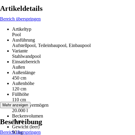
Artikeldetails
Bereich überspringen
Artikeltyp
Pool
Ausführung
Aufstellpool, Teileinbaupool, Einbaupool
Variante
Stahlwandpool
Einsatzbereich
Außen
Außenlänge
450 cm
Außenhöhe
120 cm
Füllhöhe
110 cm
Fassungsvermögen
Mehr anzeigen
20.000 l
Beckenvolumen
Beschreibung
20 m³
Gewicht (leer)
Bereich überspringen
90 kg