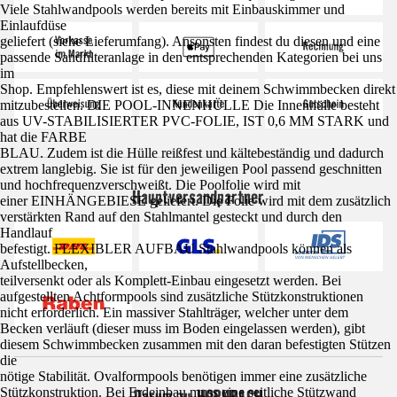
Viele Stahlwandpools werden bereits mit Einbauskimmer und
Einlaufdüse
geliefert (siehe Lieferumfang). Ansonsten findest du diesen und eine
passende Sandfilteranlage in den entsprechenden Kategorien bei uns
im
Shop. Empfehlenswert ist es, diese mit deinem Schwimmbecken direkt
mitzubestellen. DIE POOL-INNENHÜLLE Die Innenhülle besteht
aus UV-STABILISIERTER PVC-FOLIE, IST 0,6 MM STARK und
hat die FARBE
BLAU. Zudem ist die Hülle reißfest und kältebeständig und dadurch
extrem langlebig. Sie ist für den jeweiligen Pool passend geschnitten
und hochfrequenzverschweißt. Die Poolfolie wird mit
Hauptversandpartner
einer EINHÄNGEBIESE geliefert. Die Folie wird mit dem zusätzlich
verstärkten Rand auf den Stahlmantel gesteckt und durch den
Handlauf
befestigt. FLEXIBLER AUFBAU Stahlwandpools können als
Aufstellbecken,
teilversenkt oder als Komplett-Einbau eingesetzt werden. Bei
aufgestellten Achtformpools sind zusätzliche Stützkonstruktionen
nicht erforderlich. Ein massiver Stahlträger, welcher unter dem
Becken verläuft (dieser muss im Boden eingelassen werden), gibt
diesem Schwimmbecken zusammen mit den daran befestigten Stützen
die
nötige Stabilität. Ovalformpools benötigen immer eine zusätzliche
Darum zu HORNBACH
Stützkonstruktion. Bei Erdeinbau muss eine seitliche Stützwand