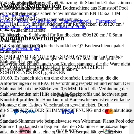
Farbe blau Poolfarbe: weiß mit Stanzung für Standard-Einbauskimmer
Aufbauanleitung
Weitere Kategorien
und Rücklaufdüse Handlauf und Bodenschiene aus Kunststoff Pool
Folienstärke Wand
entspricht der europäischen Schwimmbadnorm EN 16562-1 IM
0,6 mm
Liste überspringen
LIEFERUMFANG
Oberfläche/Oberflächenbehandlung
Garten
Pools
Aufstellpool
Stahlwandpools
Framepool
ENTHALTEN: Innenauskleidung für Rundbecken 450x120 cm /
-
Holzpools
WPC Pools
Aufblasbare Pools
0,6mm
Außenmaß Breite
Einhängebiese Stahlwand für Rundbecken 450x120 cm / 0,6mm
420 cm
Kundenbewertungen
Anleitung
EAN
Q4 Kombihandlauf Sicherheitsaufkleber Q2 Bodenschienenpaket
4035393028719
Bereich überspringen
Erdungsset
STABIL UND LANGLEBIG: STAHLWAND Die hochwertige
Die Echtheit der Bewertungen wurde von uns nicht überprüft.
Stahlwand ist gemäß
Bewertungen können auch von Kunden stammen, die die Ware nicht
EN 10346 FEUERVERZINKT UND ZUSÄTZLICH
nachweislich genutzt oder gekauft haben.
SCHUTZLACKIERT, gemäß EN
10169. Es handelt sich um eine chromfreie Lackierung, die die
Anforderungen der REACH Verordnung respektiert und einhält. Der
Stahlmantel hat eine Stärke von 0,6 MM. Durch die Verbindung der
Zahlarten
Stahlwandenden mit Hilfe eines Alu-Steckprofils und hochwertigen
Kunststoffprofilen für Handlauf und Bodenschienen ist eine einfache
Montage ohne lästiges Verschrauben gewährleistet. Durch
die STANZUNG DER SKIMMER-ÖFFNUNG und der Einlaufdüse
(für
Standard-Skimmer wie beispielsweise von Waterman, Planet Pool oder
Summerfun) kannst du bequem über den Skimmer eine Filteranlage
anschließen. Damit ist eine optimale Wasserqualität gewährleistet.