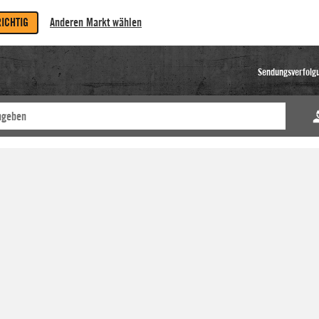
RICHTIG
Anderen Markt wählen
Sendungsverfolg