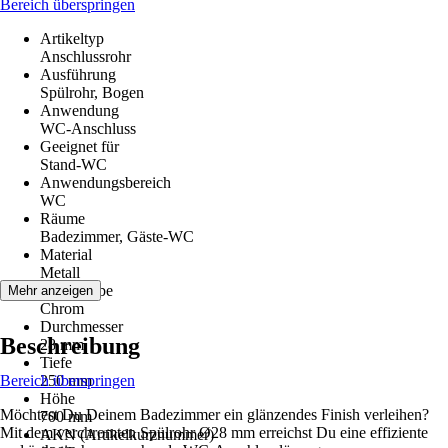
Bereich überspringen
Artikeltyp
Anschlussrohr
Ausführung
Spülrohr, Bogen
Anwendung
WC-Anschluss
Geeignet für
Stand-WC
Anwendungsbereich
WC
Räume
Badezimmer, Gäste-WC
Material
Metall
Grundfarbe
Mehr anzeigen
Chrom
Durchmesser
Beschreibung
28 mm
Tiefe
Bereich überspringen
250 mm
Höhe
Möchtest Du Deinem Badezimmer ein glänzendes Finish verleihen?
700 mm
Mit dem verchromten Spülrohr Ø28 mm erreichst Du eine effiziente
AKN (Artikelkurznummer)