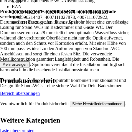
und ästhetisch ansprechende WC-Anschlusslösung.
S38T
EAN
Produktmerkmale des Spülrohrs Ø28 mm 700 mm gerade
2003244222007, 4002071806976, 4004624132303,
verchromt
4006596214407, 4007111027878, 4007111072922,
Darum solltest Du zugreifen: Dieses Spülrohr bietet eine zuverlässige
4007111819008, 4042707102249
Lösung für Stand-WCs im Badezimmer und Gäste-WC. Der
Durchmesser von ca. 28 mm stellt einen optimalen Wasserfluss sicher,
während die verchromte Oberfläche nicht nur die Optik aufwertet,
sondern auch den Schutz vor Korrosion erhöht. Mit einer Höhe von
700 mm passt es ideal zu den Anforderungen von Standard-WC-
Anschlüssen und sorgt für einen festen Sitz. Die verwendete
Metallkonstruktion garantiert Langlebigkeit und Robustheit. Die
gerade Form des Spülrohrs vereinfacht die Installation und fügt sich
Mehr anzeigen
harmonisch in die bestehende Installationsstruktur ein.
Produktsicherheit
Festgezurrt: Das verchromte Spülrohr kombiniert Funktionalität und
Design für Stand-WCs – eine sichere Wahl für Dein Badezimmer.
Bereich überspringen
Verantwortlich für Produktsicherheit:
.
Siehe Herstellerinformationen
Weitere Kategorien
Liste überspringen