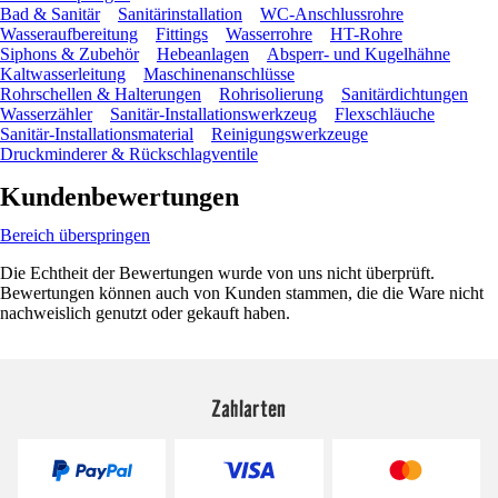
Bad & Sanitär
Sanitärinstallation
WC-Anschlussrohre
Wasseraufbereitung
Fittings
Wasserrohre
HT-Rohre
Siphons & Zubehör
Hebeanlagen
Absperr- und Kugelhähne
Kaltwasserleitung
Maschinenanschlüsse
Rohrschellen & Halterungen
Rohrisolierung
Sanitärdichtungen
Wasserzähler
Sanitär-Installationswerkzeug
Flexschläuche
Sanitär-Installationsmaterial
Reinigungswerkzeuge
Druckminderer & Rückschlagventile
Kundenbewertungen
Bereich überspringen
Die Echtheit der Bewertungen wurde von uns nicht überprüft.
Bewertungen können auch von Kunden stammen, die die Ware nicht
nachweislich genutzt oder gekauft haben.
Zahlarten