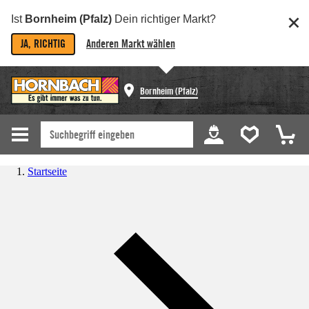
Ist
Bornheim (Pfalz)
Dein richtiger Markt?
JA, RICHTIG
Anderen Markt wählen
Bornheim (Pfalz)
Startseite