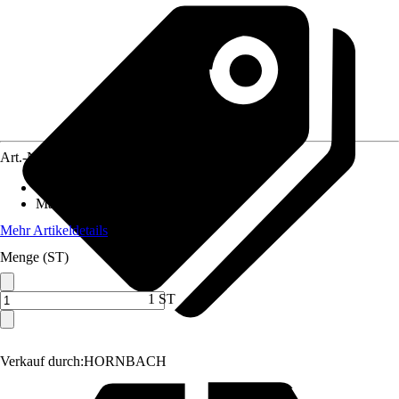
Art.-Nr.
3244222
Anwendung
:
WC-Anschluss
Material
:
Metall
Mehr Artikeldetails
Menge (ST)
1 ST
Verkauf durch:
HORNBACH