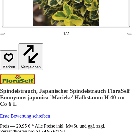
1
/
2
Vergleichen
Spindelstrauch, Japanischer Spindelstrauch FloraSelf
Euonymus japonica 'Marieke' Halbstamm H 40 cm
Co 6 L
Erste Bewertung schreiben
Preis — 29,95 € * Alle Preise inkl. MwSt. und ggf. zzgl.
Versandkosten pro ST
29,95 €
*
/
ST