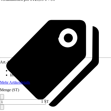
Art.-Nr.
10189194
Standort
:
Sonne, Halbschatten
Immergrün
:
Ja
Mehr Artikeldetails
Menge (ST)
1 ST