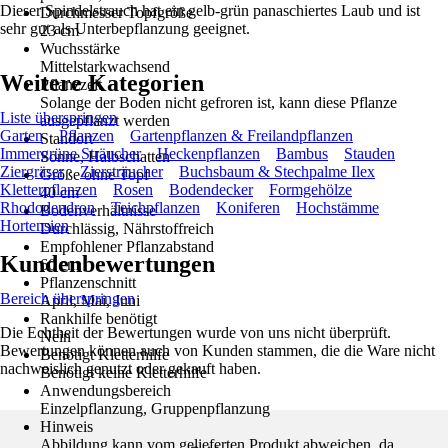
Dieser Spindelstrauch hat ein gelb-grün panaschiertes Laub und ist
Durchmesser Topfgröße
sehr gut als Unterbepflanzung geeignet.
23 cm
Wuchsstärke
Mittelstarkwachsend
Weitere Kategorien
Pflanzzeit
Solange der Boden nicht gefroren ist, kann diese Pflanze
Liste überspringen
ausgepflanzt werden
Garten
Pflanzen
Gartenpflanzen & Freilandpflanzen
Standort
Immergrüne Sträucher
Heckenpflanzen
Bambus
Stauden
Sonne, Halbschatten
Ziergräser
Ziersträucher
Buchsbaum & Stechpalme Ilex
Größe ohne Topf
Kletterpflanzen
Rosen
Bodendecker
Formgehölze
40 cm
Rhododendron
Teichpflanzen
Koniferen
Hochstämme
Bodenverhältnisse
Hortensien
Durchlässig, Nährstoffreich
Empfohlener Pflanzabstand
Kundenbewertungen
60 cm
Pflanzenschnitt
Bereich überspringen
April, Mai, Juni
Rankhilfe benötigt
Die Echtheit der Bewertungen wurde von uns nicht überprüft.
Nein
Bewertungen können auch von Kunden stammen, die die Ware nicht
Benötigt Kletterhilfe
nachweislich genutzt oder gekauft haben.
Benötigt keine Kletterhilfe
Anwendungsbereich
Einzelpflanzung, Gruppenpflanzung
Hinweis
Abbildung kann vom gelieferten Produkt abweichen, da