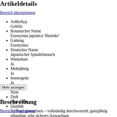
Artikeldetails
Bereich überspringen
Artikeltyp
Gehölz
Botanischer Name
Euonymus japonica 'Marieke'
Gattung
Euonymus
Deutscher Name
Japanischer Spindelstrauch
Winterhart
Ja
Mehrjährig
Ja
Immergrün
Ja
Blüte
Mehr anzeigen
Nein
Duft
Beschreibung
Kein Duft
Qualität
Bereich überspringen
Im Topf gewachsen – vollständig durchwurzelt, ganzjährig
pflanzbar, sehr sicheres Anwachsen