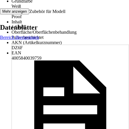
Grundfarbe
Weiß
Ersatzteil/Zubehör für Modell
Mehr anzeigen
Proof
Inhalt
Datenblätter
1 Stück
Oberfläche/Oberflächenbehandlung
Bereich überspringen
Pulverbeschichtet
AKN (Artikelkurznummer)
DZ6F
EAN
4005840039759