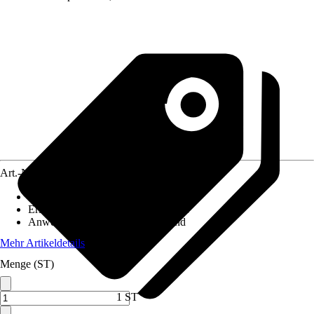
Art.-Nr.
5770707
Ausführung
:
Deckenhalter, Wandhalter
Ersatzteil/Zubehör für Modell
:
Proof
Anwendungsbereich
:
Decke, Wand
Mehr Artikeldetails
Menge (ST)
1 ST