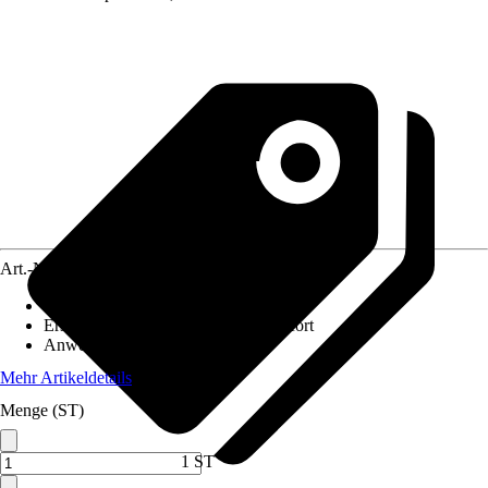
Art.-Nr.
5770731
Ausführung
:
Dachsparrenhalter
Ersatzteil/Zubehör für Modell
:
Comfort
Anwendungsbereich
:
Dach
Mehr Artikeldetails
Menge (ST)
1 ST