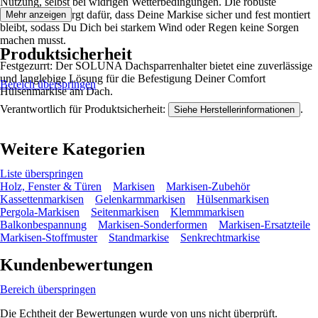
Nutzung, selbst bei widrigen Wetterbedingungen. Die robuste
Konstruktion sorgt dafür, dass Deine Markise sicher und fest montiert
Mehr anzeigen
bleibt, sodass Du Dich bei starkem Wind oder Regen keine Sorgen
machen musst.
Produktsicherheit
Festgezurrt: Der SOLUNA Dachsparrenhalter bietet eine zuverlässige
und langlebige Lösung für die Befestigung Deiner Comfort
Bereich überspringen
Hülsenmarkise am Dach.
Verantwortlich für Produktsicherheit:
.
Siehe Herstellerinformationen
Weitere Kategorien
Liste überspringen
Holz, Fenster & Türen
Markisen
Markisen-Zubehör
Kassettenmarkisen
Gelenkarmmarkisen
Hülsenmarkisen
Pergola-Markisen
Seitenmarkisen
Klemmmarkisen
Balkonbespannung
Markisen-Sonderformen
Markisen-Ersatzteile
Markisen-Stoffmuster
Standmarkise
Senkrechtmarkise
Kundenbewertungen
Bereich überspringen
Die Echtheit der Bewertungen wurde von uns nicht überprüft.