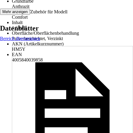
Grundfarbe
Anthrazit
Ersatzteil/Zubehör für Modell
Mehr anzeigen
Comfort
Inhalt
Datenblätter
1 Stück
Oberfläche/Oberflächenbehandlung
Bereich überspringen
Pulverbeschichtet, Verzinkt
AKN (Artikelkurznummer)
HM5Y
EAN
4005840039858