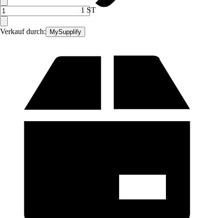
1 ST
Verkauf durch:
MySupplify