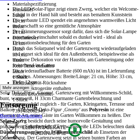
Materialspezifizierung
Die LED-Solar-Figur zeigt einen Zwerg, welcher ein Welcome-
Kunststoff
Schild in der Hand hält und besteht aus bemaltem Kunststein
Länge
Die verbaute LED spendet ein angenehmes warmweißes Licht
12 cm
und erschafft so eine gemütliche Atmosphäre
Breite
Der Dämmerungssensor sorgt dafür, dass sich die Solar-Lampe
21 cm
automatisch einschaltet sobald es dunkel wird - ideal als
Durchmesser
Dekorationsbeleuchtung für den Garten
12 cm
Durch das Solarpanel wird der Gartenzwerg wiederaufgeladen
Höhe
und eignet sich ideal für den Außenbereich, beispielsweise als
33 cm
moderne Dekoration vor der Haustür, am Garteneingang oder
Timer
freistehend im Garten
Kein Timer enthalten
Die wiederaufladbare Batterie (600 mAh) ist im Lieferumfang
Inhalt
enthalten. Abmessungen: Breite/Länge: 21 cm, Höhe: 33 cm,
1 Stück
Tiefe: 12 cm
Elektroaltgerät-Rücknahme
Mehr anzeigen
Keine Elektrogeräte enthalten
Solar Deko-Figur ,Gnomy', Gartenzwerg mit Willkommens-Schild,
Anzahl Leuchtmittel
bunt, warmweiß, H 33cm Charmante Gartenbeleuchtung und
1 Stück
Entsorgung
Willkommensschild zugleich - für Garten, Kleingarten, Terrasse und
EAN
Balkon Die
Solar Deko-Figur ,Gnomy'
aus
Polyresin
ist eine
7391482062949
charmante Art, seine Gäste im Garten Willkommen zu heißen. Der
Bereich überspringen
Solar-Zwerg
besticht durch seine humorvolle Gestaltung und
praktischem
Solarbetrieb
. Zwei warmweiße LEDs beleuchten dank
Dämmerungssensor
das
Willkommensschild
ab Einsetzen der
Dämmerung. Der Gartenzwerg setzt in seinen bunten Farben an