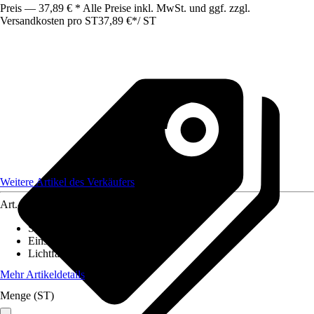
Preis — 37,89 € * Alle Preise inkl. MwSt. und ggf. zzgl.
Versandkosten pro ST
37,89 €
*
/
ST
Weitere Artikel des Verkäufers
Art.-Nr.
12652087
Stromversorgung
:
-
Einsatzbereich
:
Innen
Lichtfarbe
:
Warmweiß
Mehr Artikeldetails
Menge (ST)