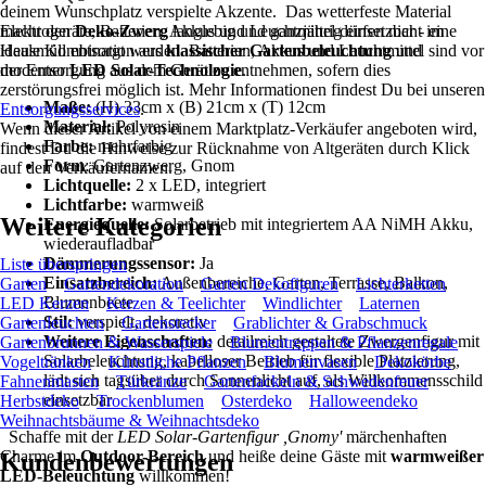
deinem Wunschplatz verspielte Akzente. Das wetterfeste Material
macht den
Elektrogeräte, Batterien, Akkus und Leuchtmittel dürfen nicht im
Deko-Zwerg
langlebig und ganzjährig einsetzbar - eine
ideale Kombination aus
Hausmüll entsorgt werden. Batterien, Akkus und Leuchtmittel sind vor
klassischer Gartenbeleuchtung
und
moderner
der Entsorgung aus dem Gerät zu entnehmen, sofern dies
LED Solar-Technologie
.
zerstörungsfrei möglich ist. Mehr Informationen findest Du bei unseren
Maße:
(H) 33cm x (B) 21cm x (T) 12cm
Entsorgungsservices
.
Material:
Polyresin
Wenn dieser Artikel von einem Marktplatz-Verkäufer angeboten wird,
Farbe:
mehrfarbig
findest Du die Hinweise zur Rücknahme von Altgeräten durch Klick
Form
: Gartenzwerg, Gnom
auf den Verkäufernamen.
Lichtquelle:
2 x LED, integriert
Lichtfarbe:
warmweiß
Weitere Kategorien
Energiequelle:
Solarbetrieb mit integriertem AA NiMH Akku,
wiederaufladbar
Dämmerungssensor:
Ja
Liste überspringen
Einsatzbereich:
Außenbereiche, Garten, Terrasse, Balkon,
Garten
Gartendekoration
Garten Dekofiguren
Lichterketten
Blumenbeete
LED Kerzen
Kerzen & Teelichter
Windlichter
Laternen
Stil:
verspielt, dekorativ
Gartenleuchten
Gartenstecker
Grablichter & Grabschmuck
Weitere Eigenschaften:
detailreich gestaltete Zwergenfigur mit
Gartenbrunnen & Wasserspiele
Blumentreppen & Pflanzenregale
Solarbeleuchtung, kabelloser Betrieb für flexible Platzierung,
Vogeltränken
Künstliche Pflanzen
Blumenvasen
Dekokörbe
lädt sich tagsüber durch Sonnenlicht auf, als Willkommensschild
Fahnenmasten
Türkränze
Gartenfackeln & Schwedenfeuer
einsetzbar
Herbstdeko
Trockenblumen
Osterdeko
Halloweendeko
Weihnachtsbäume & Weihnachtsdeko
Schaffe mit der
LED Solar-Gartenfigur ,Gnomy'
märchenhaften
Charme im
Outdoor-Bereich
und heiße deine Gäste mit
warmweißer
Kundenbewertungen
LED-Beleuchtung
willkommen!