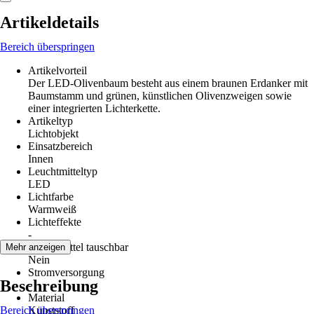
Artikeldetails
Bereich überspringen
Artikelvorteil
Der LED-Olivenbaum besteht aus einem braunen Erdanker mit
Baumstamm und grünen, künstlichen Olivenzweigen sowie
einer integrierten Lichterkette.
Artikeltyp
Lichtobjekt
Einsatzbereich
Innen
Leuchtmitteltyp
LED
Lichtfarbe
Warmweiß
Lichteffekte
-
Leuchtmittel tauschbar
Mehr anzeigen
Nein
Stromversorgung
Beschreibung
-
Material
Bereich überspringen
Kunststoff