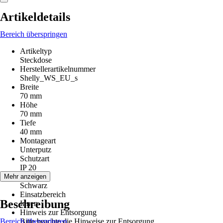
Artikeldetails
Bereich überspringen
Artikeltyp
Steckdose
Herstellerartikelnummer
Shelly_WS_EU_s
Breite
70 mm
Höhe
70 mm
Tiefe
40 mm
Montageart
Unterputz
Schutzart
IP 20
Farbton
Mehr anzeigen
Schwarz
Einsatzbereich
Beschreibung
Innen
Hinweis zur Entsorgung
Bereich überspringen
Bitte beachte die Hinweise zur Entsorgung