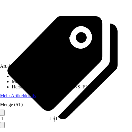
Art.-Nr.
12084347
Artikeltyp
:
Steckdose
Montageart
:
Unterputz
Herstellerartikelnummer
:
Shelly_WS_EU_s
Mehr Artikeldetails
Menge (ST)
1 ST