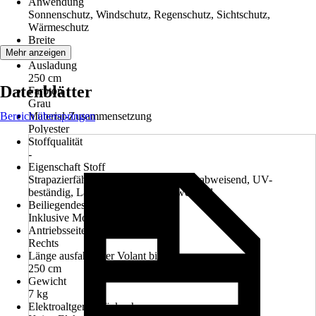
Anwendung
Sonnenschutz, Windschutz, Regenschutz, Sichtschutz,
Wärmeschutz
Breite
160 cm
Mehr anzeigen
Ausladung
250 cm
Datenblätter
Farbton
Grau
Bereich überspringen
Material-Zusammensetzung
Polyester
Stoffqualität
-
Eigenschaft Stoff
Strapazierfähig, Atmungsaktiv, Wasserabweisend, UV-
beständig, Langlebig, Schmutzabweisend
Beiliegendes Zubehör
Inklusive Montagematerial
Antriebsseite
Rechts
Länge ausfahrbarer Volant bis
250 cm
Gewicht
7 kg
Elektroaltgerät-Rücknahme