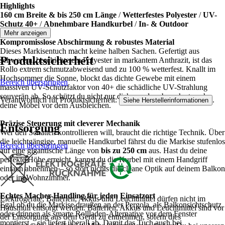
Highlights
160 cm Breite & bis 250 cm Länge
/
Wetterfestes Polyester
/
UV-
Schutz 40+
/
Abnehmbare Handkurbel
/
In- & Outdoor
Mehr anzeigen
Kompromisslose Abschirmung & robustes Material
Dieses Markisentuch macht keine halben Sachen. Gefertigt aus
Produktsicherheit
schwerem, beschichtetem Polyester in markantem Anthrazit, ist das
Rollo extrem schmutzabweisend und zu 100 % wetterfest. Knallt im
Hochsommer die Sonne, blockt das dichte Gewebe mit einem
Bereich überspringen
massiven UV-Schutzfaktor von 40+ die schädliche UV-Strahlung
souverän ab. So schützt du nicht nur dich, sondern bewahrst auch
Verantwortlich für Produktsicherheit:
.
Siehe Herstellerinformationen
deine Möbel vor dem Ausbleichen.
Präzise Steuerung mit cleverer Mechanik
Entsorgung
Wer den Schatten kontrollieren will, braucht die richtige Technik. Über
die leichtgängige, manuelle Handkurbel fährst du die Markise stufenlos
Bereich überspringen
auf eine gigantische Länge von
bis zu 250 cm
aus. Hast du deine
perfekte Höhe erreicht, kannst du die Kurbel mit einem Handgriff
einfach abnehmen – so stört nichts die cleane Optik auf deinem Balkon
oder im Wohnzimmer.
Echtes Macher-Handling für jeden Einsatzort
Elektrogeräte, Batterien, Akkus und Leuchtmittel dürfen nicht im
Egal ob du die Markise draußen an der Pergola, als Balkonsichtschutz
Hausmüll entsorgt werden. Batterien, Akkus und Leuchtmittel sind vor
oder drinnen als smarte Rollladen-Alternative vor dem Fenster
der Entsorgung aus dem Gerät zu entnehmen, sofern dies
montierst – sie liefert überall ab. Damit das Tuch auch bei