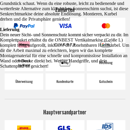
Grundstück schaut. Wenn du eine robuste, leicht zu bedienende und
Zahlarten
wetterfeste Alternative zum klassischen Sonnenschirm suchst, ist diese
Senkrechtmarkise deine absolute Endlösung. Montieren, Kurbel
drehen und die Privatsphäre genießen!
Lieferung
Dein neuer Sicht- und Sonnenschutz kommt sicher verpackt zu dir. Im
Komplettpaket erhältst du die ONBEST Vertikalmarkise (Größe L)
komplett fertig aufgerollt, inklusive der abnehmbaren Handkurbel. Um
dir die Arbeit maximal zu erleichtern, legen wir das komplette
Montagematerial für eine schnelle und kompromisslose Installation an
Wand oder Decke direkt bei. Wenige Handgriffe, und dein
Schattenplatz ist gesichert!
Hauptversandpartner