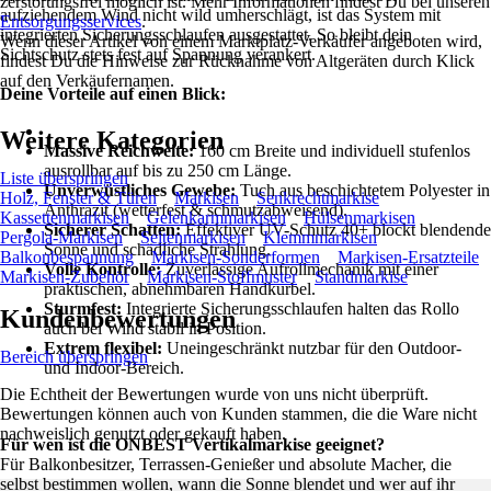
zerstörungsfrei möglich ist. Mehr Informationen findest Du bei unseren
aufziehendem Wind nicht wild umherschlägt, ist das System mit
Entsorgungsservices
.
integrierten Sicherungsschlaufen ausgestattet. So bleibt dein
Wenn dieser Artikel von einem Marktplatz-Verkäufer angeboten wird,
Sichtschutz stets fest auf Spannung verankert.
findest Du die Hinweise zur Rücknahme von Altgeräten durch Klick
auf den Verkäufernamen.
Deine Vorteile auf einen Blick:
Weitere Kategorien
Massive Reichweite:
160 cm Breite und individuell stufenlos
ausrollbar auf bis zu 250 cm Länge.
Liste überspringen
Unverwüstliches Gewebe:
Tuch aus beschichtetem Polyester in
Holz, Fenster & Türen
Markisen
Senkrechtmarkise
Anthrazit (wetterfest & schmutzabweisend).
Kassettenmarkisen
Gelenkarmmarkisen
Hülsenmarkisen
Sicherer Schatten:
Effektiver UV-Schutz 40+ blockt blendende
Pergola-Markisen
Seitenmarkisen
Klemmmarkisen
Sonne und schädliche Strahlung.
Balkonbespannung
Markisen-Sonderformen
Markisen-Ersatzteile
Volle Kontrolle:
Zuverlässige Aufrollmechanik mit einer
Markisen-Zubehör
Markisen-Stoffmuster
Standmarkise
praktischen, abnehmbaren Handkurbel.
Sturmfest:
Integrierte Sicherungsschlaufen halten das Rollo
Kundenbewertungen
auch bei Wind stabil in Position.
Extrem flexibel:
Uneingeschränkt nutzbar für den Outdoor-
Bereich überspringen
und Indoor-Bereich.
Die Echtheit der Bewertungen wurde von uns nicht überprüft.
Bewertungen können auch von Kunden stammen, die die Ware nicht
nachweislich genutzt oder gekauft haben.
Für wen ist die ONBEST Vertikalmarkise geeignet?
Für Balkonbesitzer, Terrassen-Genießer und absolute Macher, die
selbst bestimmen wollen, wann die Sonne blendet und wer auf ihr