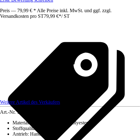
Preis — 79,99 € * Alle Preise inkl. MwSt. und ggf. zzgl.
Versandkosten pro ST
79,99 €
*
/
ST
Weitere Artikel des Verkäufers
Art.-Nr.
12740966
Material-Zusammensetzung
:
Polyester
Stoffqualität
:
-
Antrieb
:
Handkurbel