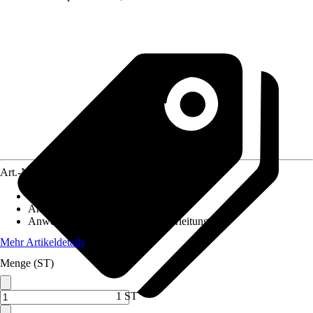
Art.-Nr.
10732688
Ausführung
:
Entkalkungsanlage
Anwendung
:
Entkalkung
Anwendungsbereich
:
Trinkwasserleitung
Mehr Artikeldetails
Menge (ST)
1 ST