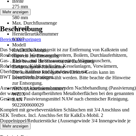
Breite
275 mm
Länge
Mehr anzeigen
580 mm
Max. Durchflussmenge
Beschreibung
35 l/min
Herstellerartikelnummer
Bereich überspringen
60007
Modell
Das Schnellentkalkungsgerät ist zur Entfernung von Kalkstein und
KALKEX-Mobil
Rostbelägen in Warmwasserbereitern, Boilern, Durchlauferhitzern,
Hinweis zur Entsorgung
Gas- , Elektro- und Heisswassergeräten, Wärmetauschern,
Bitte beachte die Hinweise zur Entsorgung
Rohrleitungen, Kühlkreisläufen, Kesselanlagen, Vorwärmern,
Elektroaltgerät-Rücknahme
Überhitzern, Kühlern und Kondensatoren mit
Die kostenlose Rückgabe des Elektro-Geräts kann im
BWT Lösemitteln bestimmt.
Bestellverlauf ausgewählt werden. Bitte beachte die Hinweise
zur Entsorgung.
Ausserdem zur korrosionshemmenden Nachbehandlung (Passivierung)
AKN (Artikelkurznummer)
der wasser- und dampfberührten Metalloberflächen bei den genannten
WZJX
Geräten mit Passivierungsmittel NAW nach chemischer Reinigung.
EAN
9022000600029
Komplett mit gewebeverstärkten Schläuchen mit 3/4 Anschluss und
SEK Testbox. Incl. Anschlss-Set für KalkEx-Mobil. 2
Doppelnippel/Reduzierstücke (Aussengewinde 3/4 Innengewinde je
1/2 und 3/8).
Mehr anzeigen