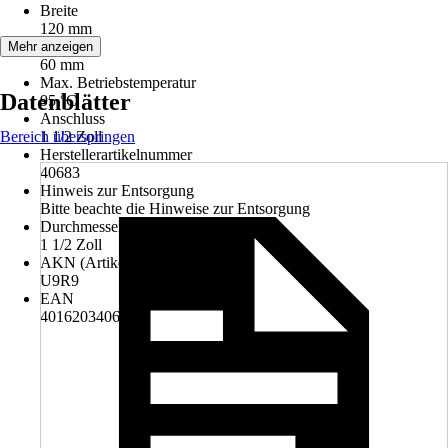
Breite
120 mm
Länge
Mehr anzeigen
60 mm
Max. Betriebstemperatur
Datenblätter
95 °C
Anschluss
Bereich überspringen
1 1/2 Zoll
Herstellerartikelnummer
40683
Hinweis zur Entsorgung
Bitte beachte die Hinweise zur Entsorgung
Durchmesser Verschraubung
1 1/2 Zoll
AKN (Artikelkurznummer)
U9R9
EAN
4016203406835