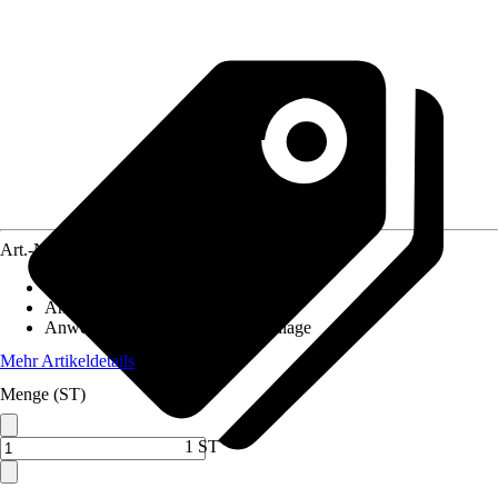
Art.-Nr.
10724571
Ausführung
:
Schlammabscheider
Anwendung
:
Filterung, Reinigung
Anwendungsbereich
:
Heizungsanlage
Mehr Artikeldetails
Menge (ST)
1 ST