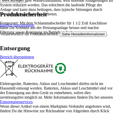
eine gleichmäßigere Wasserzirkulation, weil störende Ablagerungen im
Mehr anzeigen
System reduziert werden. Das erleichtert die laufende Pflege der
Anlage und kann dazu beitragen, dass typische Störungen durch
Produktsicherheit
Verschmutzungen seltener auftreten.
Festgezurrt: Mit dem Schlammabscheider für 1 1/2 Zoll Anschlüsse
Bereich überspringen
hältst Du Schmutz aus der Heizungsanlage heraus und machst
Filterung sowie Reinigung im Betrieb einfacher.
Verantwortlich für Produktsicherheit:
.
Siehe Herstellerinformationen
Entsorgung
Bereich überspringen
Elektrogeräte, Batterien, Akkus und Leuchtmittel dürfen nicht im
Hausmüll entsorgt werden. Batterien, Akkus und Leuchtmittel sind vor
der Entsorgung aus dem Gerät zu entnehmen, sofern dies
zerstörungsfrei möglich ist. Mehr Informationen findest Du bei unseren
Entsorgungsservices
.
Wenn dieser Artikel von einem Marktplatz-Verkäufer angeboten wird,
findest Du die Hinweise zur Rücknahme von Altgeräten durch Klick