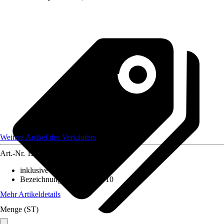
Weitere Artikel des Verkäufers
Art.-Nr.
12172844
inklusive Leuchtmittel
:
Nein
Bezeichnung Fassung
:
GU10
Mehr Artikeldetails
Menge (ST)