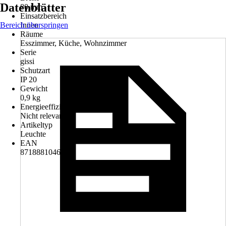
Datenblätter
80 mm
Einsatzbereich
Bereich überspringen
Innen
Räume
Esszimmer, Küche, Wohnzimmer
Serie
gissi
Schutzart
IP 20
Gewicht
0,9 kg
Energieeffizienzklasse
Nicht relevant
Artikeltyp
Leuchte
EAN
8718881046858