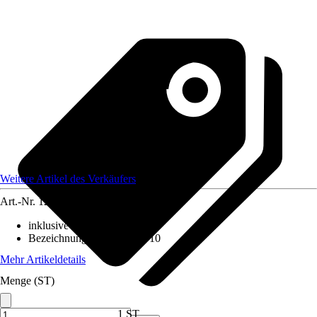
Weitere Artikel des Verkäufers
Art.-Nr.
12173625
inklusive Leuchtmittel
:
Nein
Bezeichnung Fassung
:
GU10
Mehr Artikeldetails
Menge (ST)
1 ST