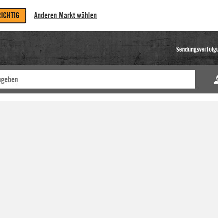
RICHTIG
Anderen Markt wählen
Sendungsverfolg