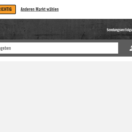
RICHTIG
Anderen Markt wählen
Sendungsverfolg