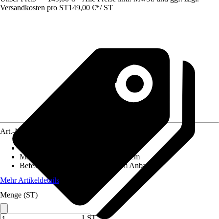
Versandkosten pro ST
149,00 €
*
/
ST
Art.-Nr.
5881537
Förderleistung
:
6 m³/h
Maße (LxBxH)
:
53.0 x 53.0 x 53.0 cm
Befestigungsart
:
Zum Stellen, Zum Anbauen
Mehr Artikeldetails
Menge (ST)
1 ST