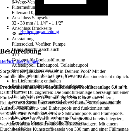
6-Wege-Ventil
Filtermedium
Filtersand 0,4 - 0,8 mm, Filtercubes
Anschluss Saugseite
32 - 38 mm / 1 1/4" - 1 1/2"
Anschluss Druckseite
Bedienungsanleitung
38 mm - 1 1/2"
Ausstattung
Filtersockel, Vorfilter, Pumpe
Länge Anschlussschlauch
Beschreibung
0 m
Geeignet für Poolausführung
Bereich überspringen
Aufstellpool, Einbaupool, Teileinbaupool
Geeignet für Poolvariante
Sorgst Du für glasklares Wasser in Deinem Pool? Mit der
Stahlwandpool, Fastsetpool, Framepool
Sandfilteranlage Poolfilteranlage 6,0 m³/h ist das kinderleicht möglich.
Im Lieferumfang enthalten
Bedienungsanleitung, Aufbauanleitung
Produktmerkmale der Sandfilteranlage Poolfilteranlage 6,0 m³/h
Hinweis
Darum solltest Du zugreifen: Die Sandfilteranlage überzeugt mit einer
Die tatsächliche Filter-/Förderleistung kann je nach
Förderleistung von 6,0 m³/h und eignet sich ideal zum Filtern,
verwendetem Filtermaterial abweichen. Normalansaugende
Reinigen und Zirkulieren von Wasser in Pools. Sie ist passend für
Filterpumpe
Aufstell-, Teileinbau- und Einbaupools und funktioniert mit
Hinweis zur Entsorgung
verschiedenen Poolmodellen wie Stahlwandpools und Framepools.
Bitte beachte die Hinweise zur Entsorgung
Der Filtersockel, der Vorfilter und die Pumpe sind bereits integriert,
Benötigte Menge Filterbälle/Filtercubes
was den Aufbau erleichtert und die Effizienz steigert. Mit einem
0,32 kg
Durchmesser des Kunststoffkessels von 330 mm und einer Füllmenge