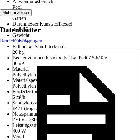
Anwendungsbereich
Pool
Räume
Mehr anzeigen
Garten
Durchmesser Kunststoffkessel
Datenblätter
330 mm
Gewicht
Bereich überspringen
13,67 kg
Füllmenge Sandfilterkessel
20 kg
Beckenvolumen bis max. bei Laufzeit 7,5 h/Tag
30 m³
Material
Polyethylen (PE)
Materialspezifizierung
Polyethylen (PE)
Förderleistung
6 m³/h
Schutzklasse
IP 21 (tropfwassergeschützt), IP 23, IP 24
Netzspannung
230 V - 230 V
Leistungsaufnahme
400 W
Ventil