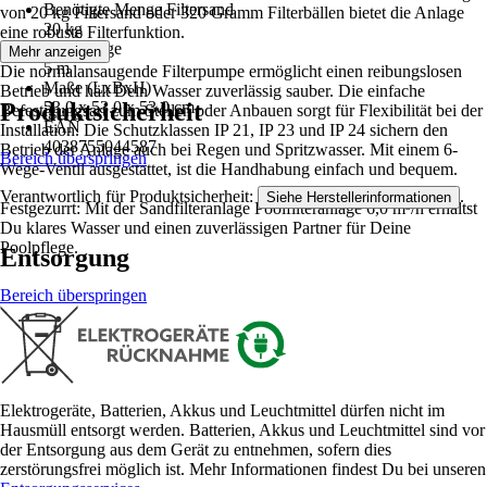
Benötigte Menge Filtersand
von 20 kg Filtersand oder 320 Gramm Filterbällen bietet die Anlage
20 kg
eine robuste Filterfunktion.
Kabellänge
Mehr anzeigen
5 m
Die normalansaugende Filterpumpe ermöglicht einen reibungslosen
Maße (LxBxH)
Betrieb und hält Dein Wasser zuverlässig sauber. Die einfache
Produktsicherheit
53.0 x 53.0 x 53.0 cm
Befestigungsart zum Stellen oder Anbauen sorgt für Flexibilität bei der
EAN
Installation. Die Schutzklassen IP 21, IP 23 und IP 24 sichern den
4038755044587
Betrieb der Anlage auch bei Regen und Spritzwasser. Mit einem 6-
Bereich überspringen
Wege-Ventil ausgestattet, ist die Handhabung einfach und bequem.
Verantwortlich für Produktsicherheit:
.
Siehe Herstellerinformationen
Festgezurrt: Mit der Sandfilteranlage Poolfilteranlage 6,0 m³/h erhältst
Du klares Wasser und einen zuverlässigen Partner für Deine
Poolpflege.
Entsorgung
Bereich überspringen
Elektrogeräte, Batterien, Akkus und Leuchtmittel dürfen nicht im
Hausmüll entsorgt werden. Batterien, Akkus und Leuchtmittel sind vor
der Entsorgung aus dem Gerät zu entnehmen, sofern dies
zerstörungsfrei möglich ist. Mehr Informationen findest Du bei unseren