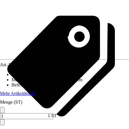
Art.-Nr.
10206579
Förderleistung
:
0 m³/h
Maße (LxBxH)
:
41.0 x 34.0 x 26.0 cm
Befestigungsart
:
Zum Stellen
Mehr Artikeldetails
Menge (ST)
1 ST