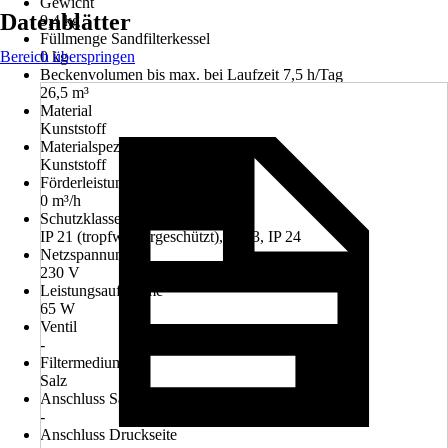
Gewicht
Datenblätter
9,4 kg
Füllmenge Sandfilterkessel
Bereich überspringen
0 kg
Beckenvolumen bis max. bei Laufzeit 7,5 h/Tag
26,5 m³
Material
Kunststoff
Materialspezifizierung
Kunststoff
Förderleistung
0 m³/h
Schutzklasse
IP 21 (tropfwassergeschützt), IP 23, IP 24
Netzspannung
230 V
Leistungsaufnahme
65 W
Ventil
-
Filtermedium
Salz
Anschluss Saugseite
-
Anschluss Druckseite