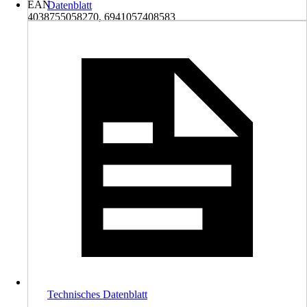
EAN
Datenblatt
4038755058270, 6941057408583
Technisches Datenblatt