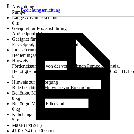
-
Ausstattung
Bedienungsanleitung
Pumpe
Länge Anschlussschlauch
0 m
Geeignet für Poolausführung
Aufstellpool, Einbaupool
Geeignet für Poolvariante
Fastsetpool, Framepool, Stahlwandpool
Im Lieferumfang enthalten
Bedienungsanleitung
Hinweis
Förderleistung ist von der vorhandenen Pumpe abhängig.
Benötigt eine Filterpumpe mit Durchflussrate von 2.650 - 11.355
l/h.
Hinweis zur Entsorgung
Bitte beachte die Hinweise zur Entsorgung
Benötigte Menge Filterbälle/Filtercubes
0 kg
Benötigte Menge Filtersand
0 kg
Kabellänge
5 m
Maße (LxBxH)
41.0 x 34.0 x 26.0 cm