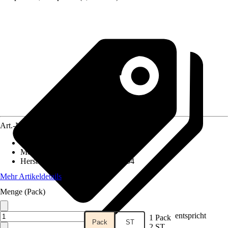
Art.-Nr.
12731227
Artikeltyp
:
Datendose
Montageart
:
Unterputz
Herstellerartikelnummer
:
13900304
Mehr Artikeldetails
Menge (Pack)
entspricht
1 Pack
Pack
ST
2 ST