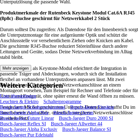
Unterputzlösung die passende Wahl.
Produktmerkmale der Rutenbeck Keystone Modul Cat.6A RJ45
(8p8c) -Buchse geschirmt für Netzwerkkabel 2 Stück
Darum solltest Du zugreifen: Als Datendose für den Innenbereich sorgt
die Unterputzmontage für eine aufgeräumte Optik und schützt die
Anschlussstelle vor versehentlichem Ziehen oder Knicken am Kabel.
Die geschirmte RJ45-Buchse reduziert Störeinflüsse durch andere
Leitungen und Geräte, sodass Deine Netzwerkverbindung im Alltag
stabil bleibt.
Die Ausführung als Keystone-Modul erleichtert die Integration in
Mehr anzeigen
passende Träger und Abdeckungen, wodurch sich die Installation
flexibel an vorhandene Unterputzdosen anpassen lässt. Mit zwei
Weitere Kategorien
Buchsen kannst Du direkt zwei Netzwerkanschlüsse an einem
Montageort vorsehen, zum Beispiel für Rechner und Telefonie oder für
Router und Endgerät, ohne später erneut die Wand öffnen zu müssen.
Liste überspringen
Leuchten & Elektro
Schalterprogramme
Festgezurrt: Mit der geschirmten Unterputz-Datendose schaffst Du im
Busch-Jaeger Schalterprogramme
Busch-Jaeger Einsätze
Innenbereich zwei stabile, ordentlich integrierte Netzwerkanschlüsse
Busch-Jaeger Alpha Nea
Busch-Jaeger Ocean
an einem Platz.
Busch-Jaeger Future Linear
Busch-Jaeger Duro 2000 SI
Busch-Jaeger Reflex SI
Busch-Jaeger Allwetter 44
Busch-Jaeger Alpha Exclusiv
Busch-Jaeger Balance SI
Busch-Jaeger Pur Edelstahl