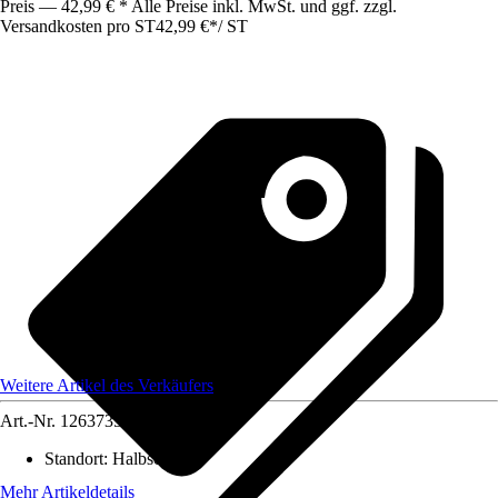
Preis — 42,99 € * Alle Preise inkl. MwSt. und ggf. zzgl.
Versandkosten pro ST
42,99 €
*
/
ST
Weitere Artikel des Verkäufers
Art.-Nr.
12637355
Standort
:
Halbschatten
Mehr Artikeldetails