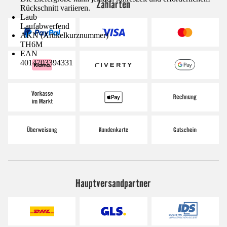
Zahlarten
Rückschnitt variieren.
Laub
Laufabwerfend
AKN (Artikelkurznummer)
TH6M
EAN
4014703394331
Hauptversandpartner