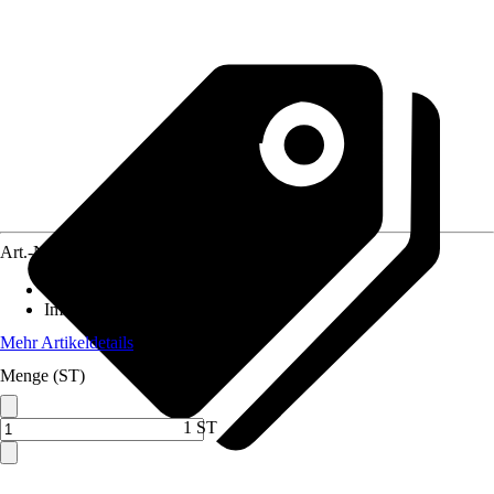
Art.-Nr.
10737540
Standort
:
Sonne, Halbschatten
Immergrün
:
Nein
Mehr Artikeldetails
Menge (ST)
1 ST