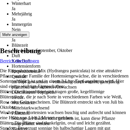
Winterhart
Ja
Mehrjährig
Ja
Immergrün
Nein
Blüte
Mehr anzeigen
Ja
Blütezeit
Beschreibung
Juli, August, September, Oktober
Duft
Bereich überspringen
Kein Duft
Hortensienform
Die Rispenhortensie Mix (Hydrangea paniculata) ist eine attraktive
Rispenhortensie
Pflanze aus der Familie der Hortensiengewächse, die in verschiedenen
Qualität
Sorten erhältlich ist und in einem 3-Liter-Topf angeboten wird. Hier
Im Topf gewachsen – vollständig durchwurzelt, ganzjährig
sind einige wichtige Eigenschaften:
pflanzbar, sehr sicheres Anwachsen
Blüten: Die Rispenhortensien tragen große, kegelförmige
Durchmesser Topfgröße
Blütenstände, die je nach Sorte in verschiedenen Farben wie Weiß,
19 cm
Rosa oder Grün erscheinen. Die Blütezeit erstreckt sich von Juli bis
Wuchsstärke
Oktober.
Mittelstarkwachsend
Wuchs: Diese Hortensien wachsen buschig und aufrecht und können
Pflanzzeit
eine Höhe von 1 bis 2 Metern erreichen.
Solange der Boden nicht gefroren ist, kann diese Pflanze
Blätter: Die Blätter sind dunkelgrün, oval und leicht gezähnt.
ausgepflanzt werden
Standort: Bevorzugt sonnige bis halbschattige Lagen mit gut
Standort