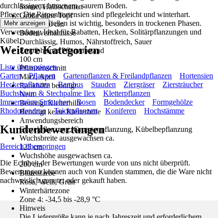
durchlässigem, humosem, saurem Boden.
Sonne, Halbschatten
Pflege: Die Rispenhortensien sind pflegeleicht und winterhart.
Größe ohne Topf
Regelmäßiges Gießen ist wichtig, besonders in trockenen Phasen.
Mehr anzeigen
30 cm - 40 cm
Verwendung: Ideal für Rabatten, Hecken, Solitärpflanzungen und
Bodenverhältnisse
Kübel.
Durchlässig, Humos, Nährstoffreich, Sauer
Weitere Kategorien
Empfohlener Pflanzabstand
100 cm
Liste überspringen
Pflanzenschnitt
Garten
Pflanzen
Gartenpflanzen & Freilandpflanzen
Hortensien
März, April
Heckenpflanzen
Bambus
Stauden
Ziergräser
Ziersträucher
Rankhilfe benötigt
Buchsbaum & Stechpalme Ilex
Kletterpflanzen
Nein
Immergrüne Sträucher
Rosen
Bodendecker
Formgehölze
Benötigt Kletterhilfe
Rhododendron
Teichpflanzen
Koniferen
Hochstämme
Benötigt keine Kletterhilfe
Anwendungsbereich
Kundenbewertungen
Einzelpflanzung, Gruppenpflanzung, Kübelbepflanzung
Wuchsbreite ausgewachsen ca.
Bereich überspringen
125 cm
Wuchshöhe ausgewachsen ca.
Die Echtheit der Bewertungen wurde von uns nicht überprüft.
200 cm
Bewertungen können auch von Kunden stammen, die die Ware nicht
Blütenfarbe
nachweislich genutzt oder gekauft haben.
Rosa, Weiß, Grün
Winterhärtezone
Zone 4: -34,5 bis -28,9 °C
Hinweis
Die Liefergröße kann je nach Jahreszeit und erforderlichem