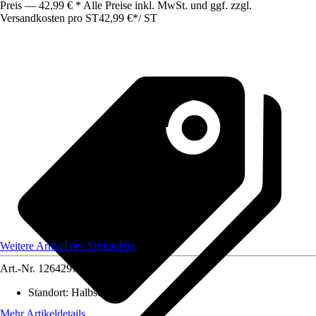
Preis — 42,99 € * Alle Preise inkl. MwSt. und ggf. zzgl.
Versandkosten pro ST
42,99 €
*
/
ST
Weitere Artikel des Verkäufers
Art.-Nr.
12642974
Standort
:
Halbschatten
Mehr Artikeldetails