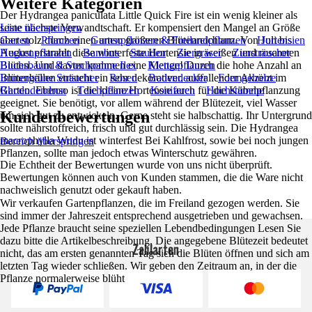
Weitere Kategorien
Der Hydrangea paniculata Little Quick Fire ist ein wenig kleiner als
seine nächste Verwandtschaft. Er kompensiert den Mangel an Größe
Liste überspringen
aber stolz durch einen umso größeren Blütenreichtum. Von Juli bis
Garten
Pflanzen
Gartenpflanzen & Freilandpflanzen
Hortensien
August erstrahlt diese winterfeste Hortensie in weißen und rosaroten
Heckenpflanzen
Bambus
Stauden
Ziergräser
Ziersträucher
Blüten. Und davon kommen eine Menge! Durch die hohe Anzahl an
Buchsbaum & Stechpalme Ilex
Kletterpflanzen
Blütenbällen entsteht ein sehr dekorativer, auffallender Akzent im
Immergrüne Sträucher
Rosen
Bodendecker
Formgehölze
Garten. Ebenso ist die kleine Hortensie auch für die Kübelpflanzung
Rhododendron
Teichpflanzen
Koniferen
Hochstämme
geeignet. Sie benötigt, vor allem während der Blütezeit, viel Wasser
Kundenbewertungen
um sich gut zu entwickeln. Gerne steht sie halbschattig. Ihr Untergrund
sollte nährstoffreich, frisch und gut durchlässig sein. Die Hydrangea
macrophylla Wudu ist winterfest Bei Kahlfrost, sowie bei noch jungen
Bereich überspringen
Pflanzen, sollte man jedoch etwas Winterschutz gewähren.
Die Echtheit der Bewertungen wurde von uns nicht überprüft.
Bewertungen können auch von Kunden stammen, die die Ware nicht
nachweislich genutzt oder gekauft haben.
Wir verkaufen Gartenpflanzen, die im Freiland gezogen werden. Sie
sind immer der Jahreszeit entsprechend ausgetrieben und gewachsen.
Jede Pflanze braucht seine speziellen Lebendbedingungen Lesen Sie
dazu bitte die Artikelbeschreibung. Die angegebene Blütezeit bedeutet
Zahlarten
nicht, das am ersten genannten Tag sich die Blüten öffnen und sich am
letzten Tag wieder schließen. Wir geben den Zeitraum an, in der die
Pflanze normalerweise blüht