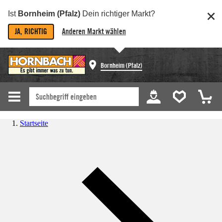
Ist
Bornheim (Pfalz)
Dein richtiger Markt?
JA, RICHTIG
Anderen Markt wählen
Bornheim (Pfalz)
Startseite