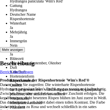
Hydrangea paniculata 'Wim's Red'
Gattung
Hydrangea
Deutscher Name
Rispenhortensie
Winterhart
Ja
Mehrjährig
Ja
Immergrün
Nein
Blüte
Mehr anzeigen
Ja
Blütezeit
Beschreibung
Juli, August, September, Oktober
Duft
Bereich überspringen
Kein Duft
Hortensienform
Produktmerkmale der Rispenhortensie 'Wim's Red'®
Rispenhortensie
Darum sollten Sie zugreifen: Die winterharte Rispenhortensie
Qualität
Hydrangea paniculata 'Wim's Red'® mag es sonnig und halbschattig.
Im Topf gewachsen – vollständig durchwurzelt, ganzjährig
Zwischen November und Februar sollte der Zuschnitt erfolgen. Die
pflanzbar, sehr sicheres Anwachsen
kegelförmigen, dicht besetzten Rispen blühen im Juni zuerst in Weiß.
Wuchsstärke
Das dunkelgrüne Laub bildet dabei einen tollen Kontrast. Die Farbe
Mittelstarkwachsend
ändert sich dann zu Rosa und wechselt schließlich in ein sattes
Pflanzzeit