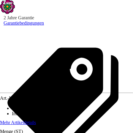
2 Jahre Garantie
Garantiebedingungen
Art.-Nr.
5708138
Standort
:
Sonne, Halbschatten
Immergrün
:
Nein
Mehr Artikeldetails
Menge (ST)