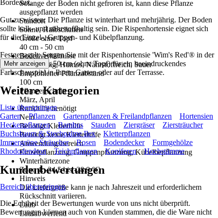
Bordeaux.
Solange der Boden nicht gefroren ist, kann diese Pflanze
ausgepflanzt werden
Gut zu wissen: Die Pflanze ist winterhart und mehrjährig. Der Boden
Standort
sollte kalk- und nährstoffhaltig sein. Die Rispenhortensie eignet sich
Sonne, Halbschatten
für die Einzel-, Gruppen- und Kübelpflanzung.
Größe ohne Topf
40 cm - 50 cm
Festgenagelt: Sorgen Sie mit der Rispenhortensie 'Wim's Red'® in der
Bodenverhältnisse
Größe 40 cm bis 50 cm (ohne Topf) für ein beeindruckendes
Mehr anzeigen
Durchlässig, Humos, Nährstoffreich, Sauer
Farbschauspiel in Ihrem Garten oder auf der Terrasse.
Empfohlener Pflanzabstand
100 cm
Weitere Kategorien
Pflanzenschnitt
März, April
Liste überspringen
Rankhilfe benötigt
Garten
Pflanzen
Gartenpflanzen & Freilandpflanzen
Hortensien
Nein
Heckenpflanzen
Bambus
Stauden
Ziergräser
Ziersträucher
Benötigt Kletterhilfe
Buchsbaum & Stechpalme Ilex
Kletterpflanzen
Benötigt keine Kletterhilfe
Immergrüne Sträucher
Rosen
Bodendecker
Formgehölze
Anwendungsbereich
Rhododendron
Teichpflanzen
Koniferen
Hochstämme
Einzelpflanzung, Gruppenpflanzung, Kübelbepflanzung
Winterhärtezone
Kundenbewertungen
Zone 4: -34,5 bis -28,9 °C
Hinweis
Bereich überspringen
Die Liefergröße kann je nach Jahreszeit und erforderlichem
Rückschnitt variieren.
Die Echtheit der Bewertungen wurde von uns nicht überprüft.
Laub
Bewertungen können auch von Kunden stammen, die die Ware nicht
Laufabwerfend