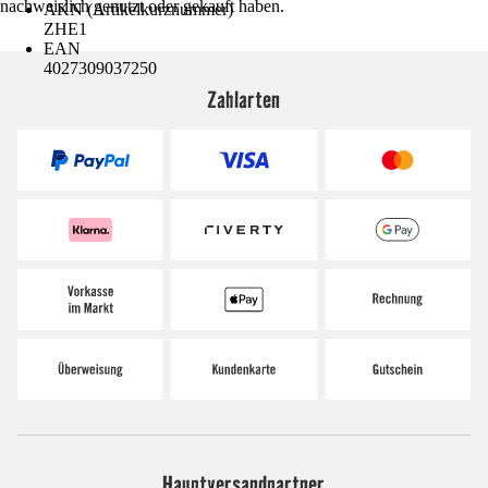
nachweislich genutzt oder gekauft haben.
AKN (Artikelkurznummer)
ZHE1
EAN
4027309037250
Zahlarten
Hauptversandpartner