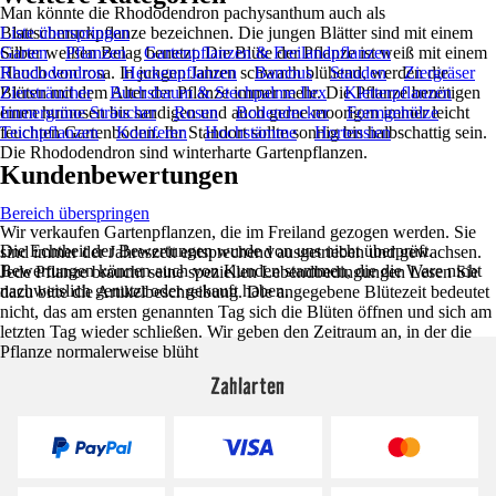
Man könnte die Rhododendron pachysanthum auch als
Blattschmuckpflanze bezeichnen. Die jungen Blätter sind mit einem
Liste überspringen
Silber weißen Belag benetzt. Die Blüte der Pflanze ist weiß mit einem
Garten
Pflanzen
Gartenpflanzen & Freilandpflanzen
Hauch von rosa. In jungen Jahren schwach blühend, werden die
Rhododendron
Heckenpflanzen
Bambus
Stauden
Ziergräser
Blüten mit dem Alter der Pflanze immer mehr. Die Pflanze benötigen
Ziersträucher
Buchsbaum & Stechpalme Ilex
Kletterpflanzen
einen humosen bis sandigen und auch gerne moorigen immer leicht
Immergrüne Sträucher
Rosen
Bodendecker
Formgehölze
feuchten Gartenboden. Ihr Standort sollte sonnig bis halbschattig sein.
Teichpflanzen
Koniferen
Hochstämme
Hortensien
Die Rhododendron sind winterharte Gartenpflanzen.
Kundenbewertungen
Bereich überspringen
Wir verkaufen Gartenpflanzen, die im Freiland gezogen werden. Sie
Die Echtheit der Bewertungen wurde von uns nicht überprüft.
sind immer der Jahreszeit entsprechend ausgetrieben und gewachsen.
Bewertungen können auch von Kunden stammen, die die Ware nicht
Jede Pflanze braucht seine speziellen Lebendbedingungen Lesen Sie
nachweislich genutzt oder gekauft haben.
dazu bitte die Artikelbeschreibung. Die angegebene Blütezeit bedeutet
nicht, das am ersten genannten Tag sich die Blüten öffnen und sich am
letzten Tag wieder schließen. Wir geben den Zeitraum an, in der die
Pflanze normalerweise blüht
Zahlarten