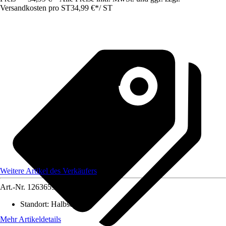
Versandkosten pro ST
34,99 €
*
/
ST
Weitere Artikel des Verkäufers
Art.-Nr.
12636592
Standort
:
Halbschatten
Mehr Artikeldetails