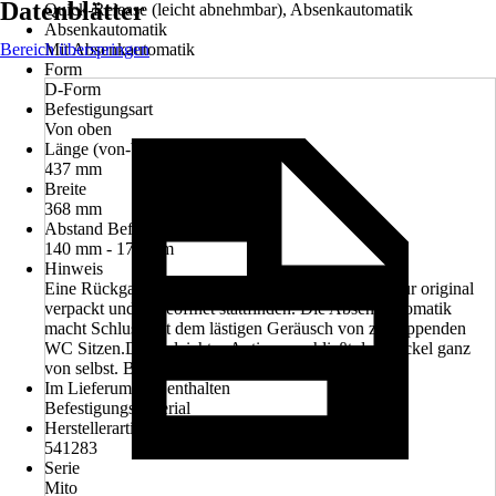
Datenblätter
Quick-Release (leicht abnehmbar), Absenkautomatik
Absenkautomatik
Bereich überspringen
Mit Absenkautomatik
Form
D-Form
Befestigungsart
Von oben
Länge (von-bis)
437 mm
Breite
368 mm
Abstand Befestigungslöcher
140 mm - 170 mm
Hinweis
Eine Rückgabe kann wegen Hygienevorschriften nur original
verpackt und ungeöffnet stattfinden. Die Absenkautomatik
macht Schluss mit dem lästigen Geräusch von zuklappenden
WC Sitzen.Durch leichtes Antippen schließt der Deckel ganz
von selbst. Bitte nicht nachdrücken!
Im Lieferumfang enthalten
Befestigungsmaterial
Herstellerartikelnummer
541283
Serie
Mito