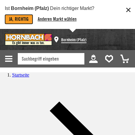
Ist
Bornheim (Pfalz)
Dein richtiger Markt?
JA, RICHTIG
Anderen Markt wählen
Bornheim (Pfalz)
Startseite