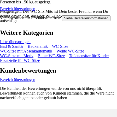
Personen bis 150 kg ausgelegt.
Bereich überspringen
Festgenagelt: Der WC-Sitz Mito ist Dein bester Freund, wenn Du
genug davon hast, dass der WC-Deckel lautstark auf der Klobrille
Verantwortlich für Produktsicherheit:
.
Siehe Herstellerinformationen
aufschlägt.
Weitere Kategorien
Liste überspringen
Bad & Sanitär
Badkeramik
WC-Sitze
WC-Sitze mit Absenkautomatik
Weiße WC-Sitze
WC-Sitze mit Motiv
Bunte WC-Sitze
Toilettensitze für Kinder
Ersatzteile für WC-Sitze
Kundenbewertungen
Bereich überspringen
Die Echtheit der Bewertungen wurde von uns nicht überprüft.
Bewertungen können auch von Kunden stammen, die die Ware nicht
nachweislich genutzt oder gekauft haben.