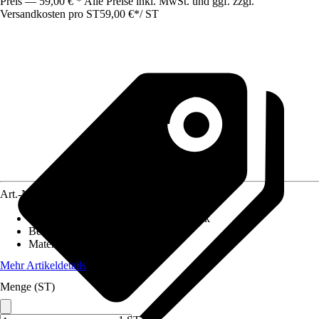
Preis — 59,00 € * Alle Preise inkl. MwSt. und ggf. zzgl.
Versandkosten pro ST
59,00 €
*
/
ST
Art.-Nr.
10328434
Absenkautomatik
:
Mit Absenkautomatik
Befestigungsart
:
Von oben
Material Scharniere
:
Edelstahl
Mehr Artikeldetails
Menge (ST)