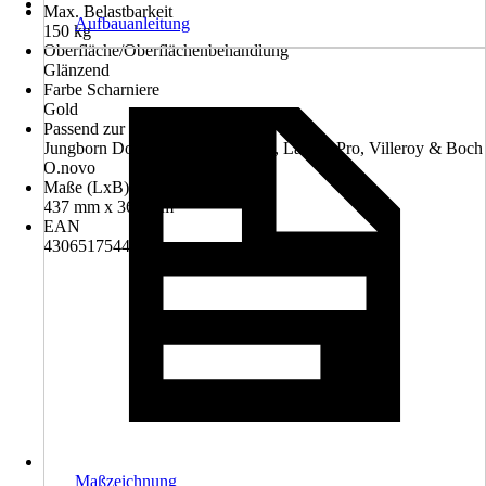
Max. Belastbarkeit
Aufbauanleitung
150 kg
Oberfläche/Oberflächenbehandlung
Glänzend
Farbe Scharniere
Gold
Passend zur Serie
Jungborn Donella, Jungborn Two, Laufen Pro, Villeroy & Boch
O.novo
Maße (LxB)
437 mm x 368 mm
EAN
4306517544164
Maßzeichnung