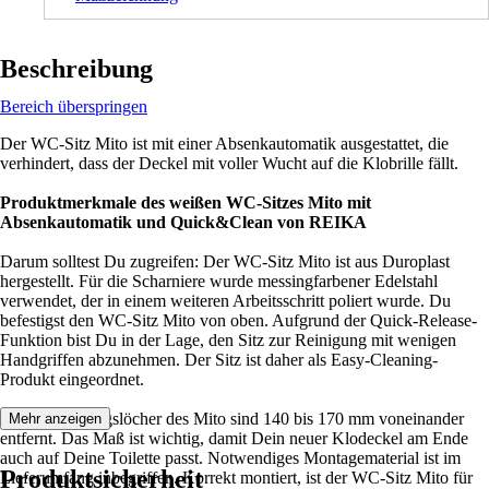
Beschreibung
Bereich überspringen
Der WC-Sitz Mito ist mit einer Absenkautomatik ausgestattet, die
verhindert, dass der Deckel mit voller Wucht auf die Klobrille fällt.
Produktmerkmale des weißen WC-Sitzes Mito mit
Absenkautomatik und Quick&Clean von REIKA
Darum solltest Du zugreifen: Der WC-Sitz Mito ist aus Duroplast
hergestellt. Für die Scharniere wurde messingfarbener Edelstahl
verwendet, der in einem weiteren Arbeitsschritt poliert wurde. Du
befestigst den WC-Sitz Mito von oben. Aufgrund der Quick-Release-
Funktion bist Du in der Lage, den Sitz zur Reinigung mit wenigen
Handgriffen abzunehmen. Der Sitz ist daher als Easy-Cleaning-
Produkt eingeordnet.
Die Befestigungslöcher des Mito sind 140 bis 170 mm voneinander
Mehr anzeigen
entfernt. Das Maß ist wichtig, damit Dein neuer Klodeckel am Ende
auch auf Deine Toilette passt. Notwendiges Montagematerial ist im
Produktsicherheit
Lieferumfang inbegriffen. Korrekt montiert, ist der WC-Sitz Mito für