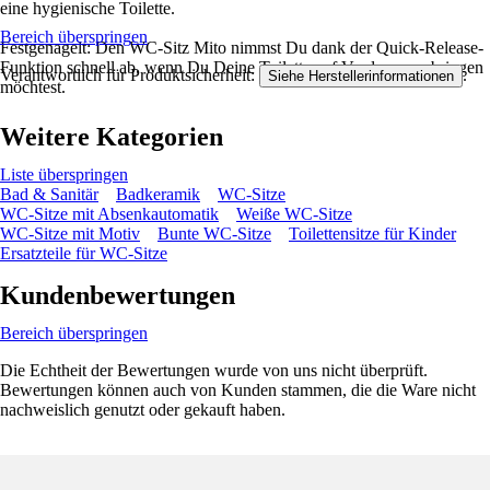
eine hygienische Toilette.
Bereich überspringen
Festgenagelt: Den WC-Sitz Mito nimmst Du dank der Quick-Release-
Funktion schnell ab, wenn Du Deine Toilette auf Vordermann bringen
Verantwortlich für Produktsicherheit:
.
Siehe Herstellerinformationen
möchtest.
Weitere Kategorien
Liste überspringen
Bad & Sanitär
Badkeramik
WC-Sitze
WC-Sitze mit Absenkautomatik
Weiße WC-Sitze
WC-Sitze mit Motiv
Bunte WC-Sitze
Toilettensitze für Kinder
Ersatzteile für WC-Sitze
Kundenbewertungen
Bereich überspringen
Die Echtheit der Bewertungen wurde von uns nicht überprüft.
Bewertungen können auch von Kunden stammen, die die Ware nicht
nachweislich genutzt oder gekauft haben.