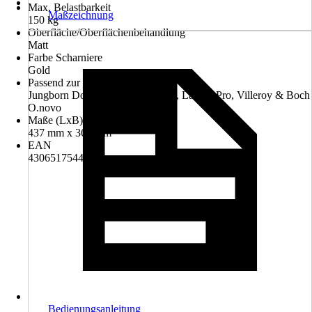
Max. Belastbarkeit
Maßzeichnung
150 kg
Oberfläche/Oberflächenbehandlung
Matt
Farbe Scharniere
Gold
Passend zur Serie
Jungborn Donella, Jungborn Two, Laufen Pro, Villeroy & Boch
O.novo
Maße (LxB)
437 mm x 368 mm
EAN
4306517544249
Bedienungsanleitung