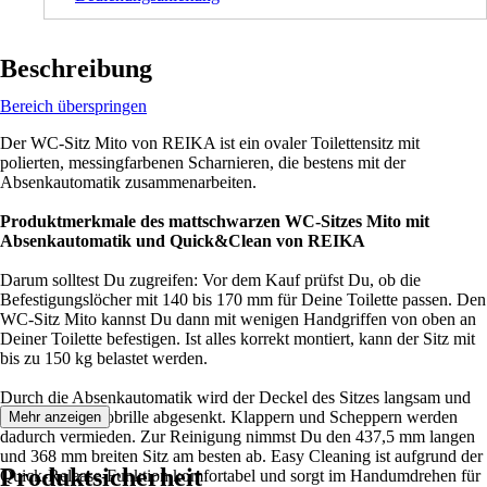
Beschreibung
Bereich überspringen
Der WC-Sitz Mito von REIKA ist ein ovaler Toilettensitz mit
polierten, messingfarbenen Scharnieren, die bestens mit der
Absenkautomatik zusammenarbeiten.
Produktmerkmale des mattschwarzen WC-Sitzes Mito mit
Absenkautomatik und Quick&Clean von REIKA
Darum solltest Du zugreifen: Vor dem Kauf prüfst Du, ob die
Befestigungslöcher mit 140 bis 170 mm für Deine Toilette passen. Den
WC-Sitz Mito kannst Du dann mit wenigen Handgriffen von oben an
Deiner Toilette befestigen. Ist alles korrekt montiert, kann der Sitz mit
bis zu 150 kg belastet werden.
Durch die Absenkautomatik wird der Deckel des Sitzes langsam und
sanft auf die Klobrille abgesenkt. Klappern und Scheppern werden
Mehr anzeigen
dadurch vermieden. Zur Reinigung nimmst Du den 437,5 mm langen
und 368 mm breiten Sitz am besten ab. Easy Cleaning ist aufgrund der
Produktsicherheit
Quick-Release-Funktion komfortabel und sorgt im Handumdrehen für