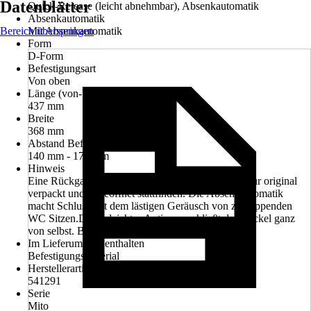
Datenblätter
Quick-Release (leicht abnehmbar), Absenkautomatik
Absenkautomatik
Bereich überspringen
Mit Absenkautomatik
Form
D-Form
Befestigungsart
Von oben
Länge (von-bis)
437 mm
Breite
368 mm
Abstand Befestigungslöcher
140 mm - 170 mm
Hinweis
Eine Rückgabe kann wegen Hygienevorschriften nur original
verpackt und ungeöffnet stattfinden. Die Absenkautomatik
macht Schluss mit dem lästigen Geräusch von zuklappenden
WC Sitzen.Durch leichtes Antippen schließt der Deckel ganz
von selbst. Bitte nicht nachdrücken!
Im Lieferumfang enthalten
Befestigungsmaterial
Herstellerartikelnummer
541291
Serie
Mito