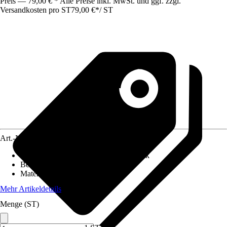
Preis — 79,00 € * Alle Preise inkl. MwSt. und ggf. zzgl.
Versandkosten pro ST
79,00 €
*
/
ST
Art.-Nr.
10328444
Absenkautomatik
:
Mit Absenkautomatik
Befestigungsart
:
Von oben
Material Scharniere
:
Edelstahl
Mehr Artikeldetails
Menge (ST)