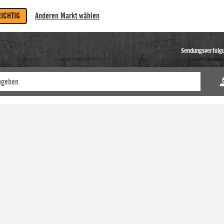
RICHTIG
Anderen Markt wählen
Sendungsverfolg