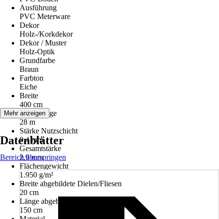
Ausführung
PVC Meterware
Dekor
Holz-/Korkdekor
Dekor / Muster
Holz-Optik
Grundfarbe
Braun
Farbton
Eiche
Breite
400 cm
Rollenlänge
Mehr anzeigen
28 m
Stärke Nutzschicht
Datenblätter
0,4 mm
Gesamtstärke
Bereich überspringen
2,9 mm
Flächengewicht
1.950 g/m²
Breite abgebildete Dielen/Fliesen
20 cm
Länge abgebildete Dielen/Fliesen
150 cm
Material