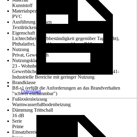
Kunststoff
Materialspezifizierung
PVC
Ausführung Rücken
Textilrücken
Eigenschaft
Lichtechtheit (Farbbeständigkeit gegenüber Tageslicht),
Phthalatfrei, Rutschhemmungsklasse R10
Nutzung
Privat, Gewerblich
Nutzungsklasse
23 - Wohnbereiche mit intensiver Nutzung, 32 -
Gewerbliche/Objektbereiche mit mittlerem Verkehr, 41-
Industrielle Bereiche mit geringer Nutzung
Brandklasse
Bfl-s1 (erfüllt die Anforderungen an das Brandverhalten
Datenblatt
"schwer entflammbar")
Fußbodenheizung
Warmwasserfußbodenheizung
Dämmung Trittschall
16 dB
Serie
Prime
Einsatzbereich