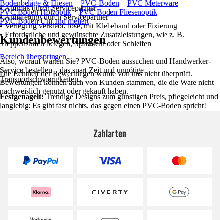
Bodenbeläge & Fliesen
PVC-Boden
PVC Meterware
• Aufmaß durch Servicepartner
PVC Boden Holzoptik
PVC Boden Fliesenoptik
• Anlieferung durch Servicepartner
PVC Boden Uni und meliert
• Verlegung verklebt, lose, mit Klebeband oder Fixierung
• Erforderliche und gewünschte Zusatzleistungen, wie z. B.
Kundenbewertungen
Treppenstufen belegen, Spachteln oder Schleifen
Bereich überspringen
Also, worauf warten Sie? PVC-Boden aussuchen und Handwerker-
Service bestellen – das spart Zeit und unnötige
Die Echtheit der Bewertungen wurde von uns nicht überprüft.
Transportschwierigkeiten.
Bewertungen können auch von Kunden stammen, die die Ware nicht
nachweislich genutzt oder gekauft haben.
Festgenagelt:
Trendige Designs zum günstigen Preis, pflegeleicht und
langlebig: Es gibt fast nichts, das gegen einen PVC-Boden spricht!
Zahlarten