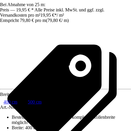
Bei Abnahme von 25 m:
Preis — 19,95 € * Alle Preise inkl. MwSt. und ggf. zzgl.
Versandkosten pro m²
19,95 €
*
/
m²
Entspricht 79,80 € pro m
(
79,80 €
/
m
)
Breite
400 cm
500 cm
Art.-Nr.
6379337
Bestellhinweis
:
Abnahme nur in kompletter Rollenbreite
möglich!
Breite
:
400 cm