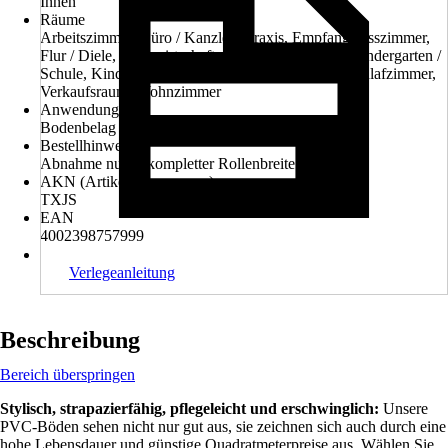
Innen
Räume
Arbeitszimmer, Büro / Kanzlei / Praxis, Empfang, Esszimmer,
Flur / Diele, Hauswirtschaftsraum, Hotelzimmer, Kindergarten /
Schule, Kinderzimmer, Konferenzraum, Küche, Schlafzimmer,
Verkaufsraum, Wohnzimmer
Anwendung
Bodenbelag
Bestellhinweis
Abnahme nur in kompletter Rollenbreite möglich!
AKN (Artikelkurznummer)
TXJS
EAN
4002398757999
Verlegeanleitung
Beschreibung
Bereich überspringen
Stylisch, strapazierfähig, pflegeleicht und erschwinglich:
Unsere
PVC-Böden sehen nicht nur gut aus, sie zeichnen sich auch durch eine
hohe Lebensdauer und günstige Quadratmeterpreise aus. Wählen Sie