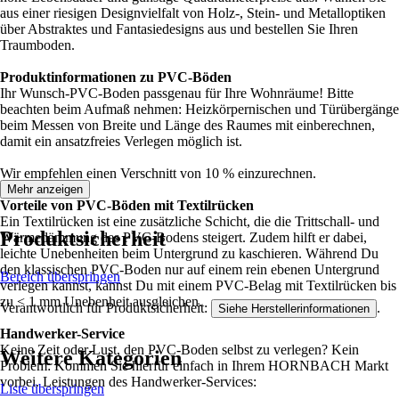
aus einer riesigen Designvielfalt von Holz-, Stein- und Metalloptiken
über Abstraktes und Fantasiedesigns aus und bestellen Sie Ihren
Traumboden.
Produktinformationen zu PVC-Böden
Ihr Wunsch-PVC-Boden passgenau für Ihre Wohnräume! Bitte
beachten beim Aufmaß nehmen: Heizkörpernischen und Türübergänge
beim Messen von Breite und Länge des Raumes mit einberechnen,
damit ein ansatzfreies Verlegen möglich ist.
Wir empfehlen einen Verschnitt von 10 % einzurechnen.
Mehr anzeigen
Vorteile von PVC-Böden mit Textilrücken
Ein Textilrücken ist eine zusätzliche Schicht, die die Trittschall- und
Produktsicherheit
Wärmedämmung des PVC-Bodens steigert. Zudem hilft er dabei,
leichte Unebenheiten beim Untergrund zu kaschieren. Während Du
den klassischen PVC-Boden nur auf einem rein ebenen Untergrund
Bereich überspringen
verlegen kannst, kannst Du mit einem PVC-Belag mit Textilrücken bis
zu < 1 mm Unebenheit ausgleichen.
Verantwortlich für Produktsicherheit:
.
Siehe Herstellerinformationen
Handwerker-Service
Keine Zeit oder Lust, den PVC-Boden selbst zu verlegen? Kein
Weitere Kategorien
Problem: Kommen Sie hierfür einfach in Ihrem HORNBACH Markt
vorbei. Leistungen des Handwerker-Services:
Liste überspringen