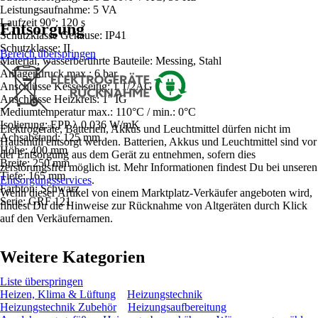
Leistungsaufnahme: 5 VA
Laufzeit 90°: 120 s
Entsorgung
Schutzklasse Gehäuse: IP41
Schutzklasse: II
Bereich überspringen
Material, wasserberührte Bauteile: Messing, Stahl
Anlagendruck max.: 6 bar
Anschlüsse Kesselseitig: 1 1/2AG
Anschlüsse Heizkreis: 1'' IG
Mediumtemperatur max.: 110°C / min.: 0°C
Isolierung: EPP λ 0.036 W/mK
Elektrogeräte, Batterien, Akkus und Leuchtmittel dürfen nicht im
Achsabstand: 125 mm
Hausmüll entsorgt werden. Batterien, Akkus und Leuchtmittel sind vor
Höhe: 400 mm
der Entsorgung aus dem Gerät zu entnehmen, sofern dies
Breite: 250 mm
zerstörungsfrei möglich ist. Mehr Informationen findest Du bei unseren
Tiefe: 165 mm
Entsorgungsservices
.
Farbton: Schwarz
Wenn dieser Artikel von einem Marktplatz-Verkäufer angeboten wird,
Serie: GRF 121
findest Du die Hinweise zur Rücknahme von Altgeräten durch Klick
auf den Verkäufernamen.
Weitere Kategorien
Liste überspringen
Heizen, Klima & Lüftung
Heizungstechnik
Heizungstechnik Zubehör
Heizungsaufbereitung