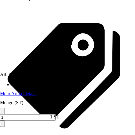
Art.-Nr.
10470586
Maße (LxBxH)
:
13.2 x 24 x 40 cm
Mehr Artikeldetails
Menge (ST)
1 ST