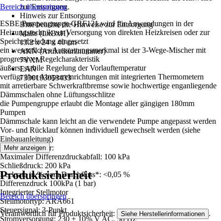
Bereich überspringen
zur Entsorgung.
Hinweis zur Entsorgung
ESBE Pumpengruppe GRF121 wird für Anwendungen in der
Bitte beachte die Hinweise zur Entsorgung
Heizungstechnik zur Versorgung von direkten Heizkreisen oder zur
Maße (LxBxH)
Speicherbeladung eingesetzt
13.2 x 24 x 40 cm
ein wesentliches Ausstattungsmerkmal ist der 3-Wege-Mischer mit
AKN (Artikelkurznummer)
progressiver Regelcharakteristik
7YXM
äußerst stabile Regelung der Vorlauftemperatur
EAN
verfügt über Absperreinrichtungen mit integrierten Thermometern
7330193053433
mit arretierbare Schwerkraftbremse sowie hochwertige enganliegende
Dämmschalen ohne Lüftungsschlitze
die Pumpengruppe erlaubt die Montage aller gängigen 180mm
Pumpen
Dämmschale kann leicht an die verwendete Pumpe angepasst werden
Vor- und Rücklauf können individuell gewechselt werden (siehe
Einbauanleitung)
3-Wege-Mischer:
Mehr anzeigen
Maximaler Differenzdruckabfall: 100 kPa
Schließdruck: 200 kPa
Produktsicherheit
Leckrate in % vom Durchfluss*: <0,05 %
Differenzdruck 100kPa (1 bar)
Integrierter Stellmotor
Bereich überspringen
Stellmotortyp: ARA661
Steuersignal: 3-Punkt
Verantwortlich für Produktsicherheit:
.
Siehe Herstellerinformationen
Stromversorgung: 230 ± 10% V AC, 50 Hz