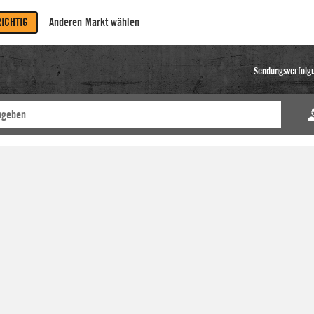
RICHTIG
Anderen Markt wählen
Sendungsverfolg