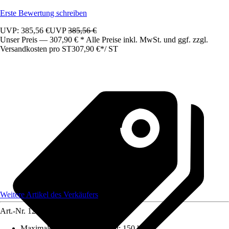
Erste Bewertung schreiben
UVP: 385,56 €
UVP
385,56 €
Unser Preis — 307,90 € * Alle Preise inkl. MwSt. und ggf. zzgl.
Versandkosten pro ST
307,90 €
*
/
ST
Weitere Artikel des Verkäufers
Art.-Nr.
12221876
Maximales Belastungsgewicht
:
150 kg