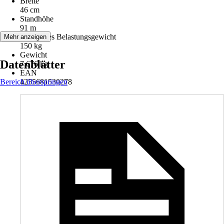
Breite
46 cm
Standhöhe
91 m
Maximales Belastungsgewicht
Mehr anzeigen
150 kg
Gewicht
Datenblätter
7,676 kg
EAN
Bereich überspringen
4255681530278