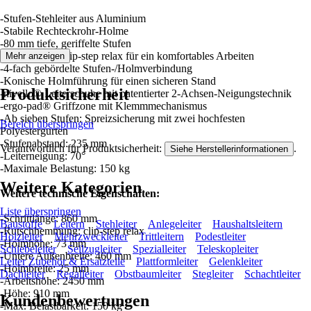
-Stufen-Stehleiter aus Aluminium
-Stabile Rechteckrohr-Holme
-80 mm tiefe, geriffelte Stufen
-Trittauflagen clip-step relax für ein komfortables Arbeiten
Mehr anzeigen
-4-fach gebördelte Stufen-/Holmverbindung
-Konische Holmführung für einen sicheren Stand
Produktsicherheit
-nivello® Leiterschuhe mit patentierter 2-Achsen-Neigungstechnik
-ergo-pad® Griffzone mit Klemmmechanismus
-Ab sieben Stufen: Spreizsicherung mit zwei hochfesten
Bereich überspringen
Polyestergurten
-Stufenabstand: 235 mm
Verantwortlich für Produktsicherheit:
.
Siehe Herstellerinformationen
-Leiterneigung: 70°
-Maximale Belastung: 150 kg
Weitere Kategorien
Weitere technische Eigenschaften:
Liste überspringen
-Schrittlänge: 860 mm
Baustoffe
Leitern
Stehleiter
Anlegeleiter
Haushaltsleitern
-Rutschhemmung: clip-step relax
Holzleiter
Mehrzweckleiter
Trittleitern
Podestleiter
-Holmhöhe: 73 mm
Schiebeleiter
Seilzugleiter
Spezialleiter
Teleskopleiter
-Untere Außenbreite: 460 mm
Leiter Zubehör & Ersatzteile
Plattformleiter
Gelenkleiter
-Holmbreite: 25 mm
Dachleiter
Regalleiter
Obstbaumleiter
Stegleiter
Schachtleiter
-Arbeitshöhe: 2450 mm
-Höhe: 910 mm
Kundenbewertungen
-Max. Belastbarkeit: 150 kg