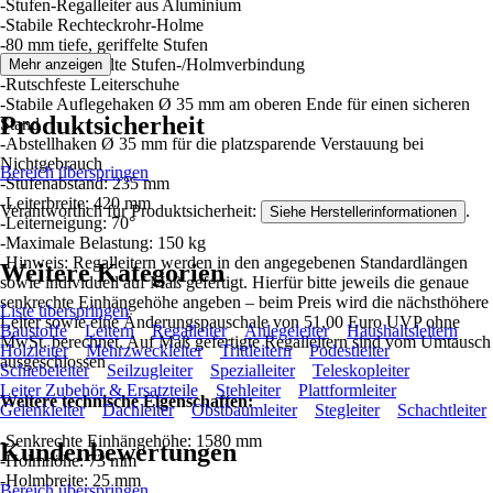
-Stufen-Regalleiter aus Aluminium
-Stabile Rechteckrohr-Holme
-80 mm tiefe, geriffelte Stufen
-4-fach gebördelte Stufen-/Holmverbindung
Mehr anzeigen
-Rutschfeste Leiterschuhe
-Stabile Auflegehaken Ø 35 mm am oberen Ende für einen sicheren
Produktsicherheit
Stand
-Abstellhaken Ø 35 mm für die platzsparende Verstauung bei
Nichtgebrauch
Bereich überspringen
-Stufenabstand: 235 mm
-Leiterbreite: 420 mm
Verantwortlich für Produktsicherheit:
.
Siehe Herstellerinformationen
-Leiterneigung: 70°
-Maximale Belastung: 150 kg
-Hinweis: Regalleitern werden in den angegebenen Standardlängen
Weitere Kategorien
sowie individuell auf Maß gefertigt. Hierfür bitte jeweils die genaue
senkrechte Einhängehöhe angeben – beim Preis wird die nächsthöhere
Liste überspringen
Leiter sowie eine Änderungspauschale von 51,00 Euro UVP ohne
Baustoffe
Leitern
Regalleiter
Anlegeleiter
Haushaltsleitern
MwSt. berechnet. Auf Maß gefertigte Regalleitern sind vom Umtausch
Holzleiter
Mehrzweckleiter
Trittleitern
Podestleiter
ausgeschlossen
Schiebeleiter
Seilzugleiter
Spezialleiter
Teleskopleiter
Leiter Zubehör & Ersatzteile
Stehleiter
Plattformleiter
Weitere technische Eigenschaften:
Gelenkleiter
Dachleiter
Obstbaumleiter
Stegleiter
Schachtleiter
-Senkrechte Einhängehöhe: 1580 mm
Kundenbewertungen
-Holmhöhe: 73 mm
-Holmbreite: 25 mm
Bereich überspringen