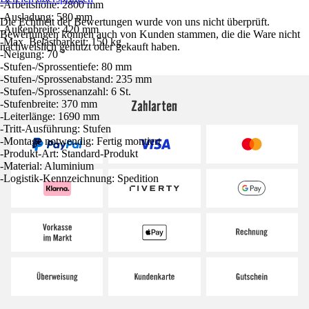
-Arbeitshöhe: 2800 mm
-Ausladung: 580 mm
Die Echtheit der Bewertungen wurde von uns nicht überprüft.
-Außenbreite: 420 mm
Bewertungen können auch von Kunden stammen, die die Ware nicht
-Max. Belastbarkeit: 150 kg
nachweislich genutzt oder gekauft haben.
-Neigung: 70 °
-Stufen-/Sprossentiefe: 80 mm
-Stufen-/Sprossenabstand: 235 mm
-Stufen-/Sprossenanzahl: 6 St.
Zahlarten
-Stufenbreite: 370 mm
-Leiterlänge: 1690 mm
-Tritt-Ausführung: Stufen
-Montage notwendig: Fertig montiert
-Produkt-Art: Standard-Produkt
-Material: Aluminium
-Logistik-Kennzeichnung: Spedition