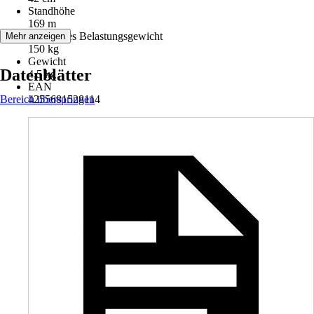
Standhöhe
169 m
Maximales Belastungsgewicht
Mehr anzeigen
150 kg
Gewicht
Datenblätter
4,5 kg
EAN
Bereich überspringen
4255681528114