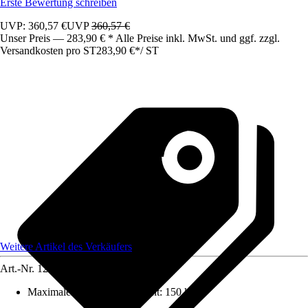
Erste Bewertung schreiben
UVP: 360,57 €
UVP
360,57 €
Unser Preis — 283,90 € * Alle Preise inkl. MwSt. und ggf. zzgl.
Versandkosten pro ST
283,90 €
*
/
ST
Weitere Artikel des Verkäufers
Art.-Nr.
12220843
Maximales Belastungsgewicht
:
150 kg