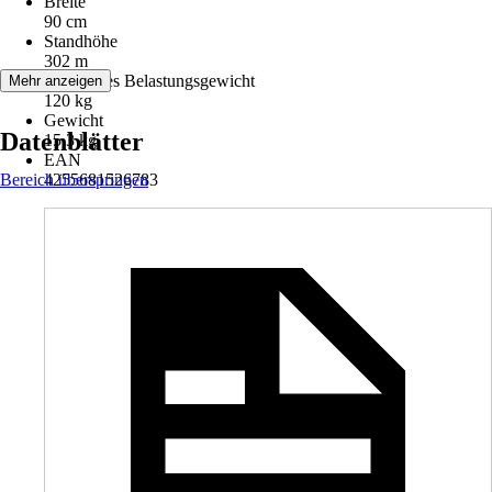
Breite
90 cm
Standhöhe
302 m
Maximales Belastungsgewicht
Mehr anzeigen
120 kg
Gewicht
Datenblätter
15,3 kg
EAN
Bereich überspringen
4255681526783