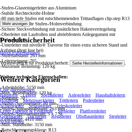
-Stufen-Glasreinigerleiter aus Aluminium
-Stabile Rechteckrohr-Holme
-80 mm tiefe Stufen mit rutschhemmenden Trittauflagen clip-step R13
-4-fach gebördelte Stufen-/Holmverbindung
Mehr anzeigen
-Sichere Steckverbindung mit zusätzlichen Hakenverriegelung
-Oberleiter mit Laufrollen und abriebfestem Anlegegummi mit
Produktsicherheit
Keilausschnitt
-Unterleiter mit nivello® Traverse für einen extra sicheren Stand und
Aufstieg (liegt lose bei)
Bereich überspringen
-Stufenabstand: 263 mm
-Leiterneigung: 70°
Verantwortlich für Produktsicherheit:
.
Siehe Herstellerinformationen
-Maximale Belastung: 120 kg
Weitere technische Eigenschaften:
Weitere Kategorien
-Arbeitshöhe: 5150 mm
Liste überspringen
-Max. Belastbarkeit: 120 kg
Baustoffe
Leitern
Spezialleiter
Anlegeleiter
Haushaltsleitern
-Neigung: 70 °
Holzleiter
Mehrzweckleiter
Trittleitern
Podestleiter
-Stufen-/Sprossentiefe: 80 mm
Schiebeleiter
Seilzugleiter
Teleskopleiter
-Stufen-/Sprossenabstand: 263 mm
Leiter Zubehör & Ersatzteile
Stehleiter
Plattformleiter
-Stufen-/Sprossenanzahl: 5 + 7 St.
Gelenkleiter
Dachleiter
Regalleiter
Obstbaumleiter
Stegleiter
-Leiterlänge: 4410 mm
Schachtleiter
-Max. Standhöhe: 3150 mm
-Rutschhemmungsklasse: R13