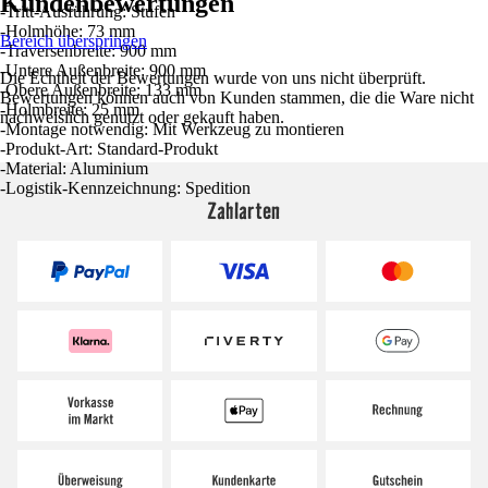
Kundenbewertungen
-Tritt-Ausführung: Stufen
-Holmhöhe: 73 mm
Bereich überspringen
-Traversenbreite: 900 mm
-Untere Außenbreite: 900 mm
Die Echtheit der Bewertungen wurde von uns nicht überprüft.
-Obere Außenbreite: 133 mm
Bewertungen können auch von Kunden stammen, die die Ware nicht
-Holmbreite: 25 mm
nachweislich genutzt oder gekauft haben.
-Montage notwendig: Mit Werkzeug zu montieren
-Produkt-Art: Standard-Produkt
-Material: Aluminium
-Logistik-Kennzeichnung: Spedition
Zahlarten