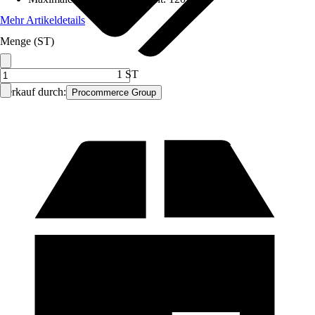
Mehr Artikeldetails
Menge (ST)
1 ST
Verkauf durch:
Procommerce Group