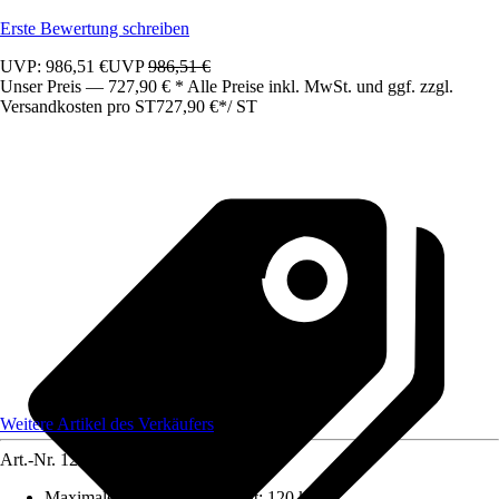
Erste Bewertung schreiben
UVP: 986,51 €
UVP
986,51 €
Unser Preis — 727,90 € * Alle Preise inkl. MwSt. und ggf. zzgl.
Versandkosten pro ST
727,90 €
*
/
ST
Weitere Artikel des Verkäufers
Art.-Nr.
12220792
Maximales Belastungsgewicht
:
120 kg