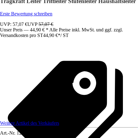
Tragkraft Leiter Trittleiter Stufenleiter Haushaltsleiter
Erste Bewertung schreiben
UVP: 57,07 €
UVP
57,07 €
Unser Preis — 44,90 € * Alle Preise inkl. MwSt. und ggf. zzgl.
Versandkosten pro ST
44,90 €
*
/
ST
Weitere Artikel des Verkäufers
Art.-Nr.
12220671