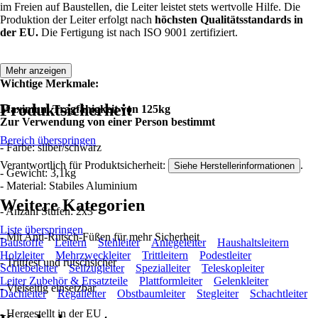
im Freien auf Baustellen, die Leiter leistet stets wertvolle Hilfe. Die
Produktion der Leiter erfolgt nach
höchsten Qualitätsstandards in
der EU.
Die Fertigung ist nach ISO 9001 zertifiziert.
Mehr anzeigen
Wichtige Merkmale:
Produktsicherheit
Maximum Tragfähigkeit von 125kg
Zur Verwendung von einer Person bestimmt
Bereich überspringen
- Farbe: silber/schwarz
Verantwortlich für Produktsicherheit:
.
Siehe Herstellerinformationen
- Gewicht: 3,1kg
- Material: Stabiles Aluminium
Weitere Kategorien
- Anzahl Stufen: 2x3
Liste überspringen
- Mit Anti-Rutsch-Füßen für mehr Sicherheit
Baustoffe
Leitern
Stehleiter
Anlegeleiter
Haushaltsleitern
Holzleiter
Mehrzweckleiter
Trittleitern
Podestleiter
- Trittfest und rutschsicher
Schiebeleiter
Seilzugleiter
Spezialleiter
Teleskopleiter
Leiter Zubehör & Ersatzteile
Plattformleiter
Gelenkleiter
- Vielseitig einsetzbar
Dachleiter
Regalleiter
Obstbaumleiter
Stegleiter
Schachtleiter
- Hergestellt in der EU