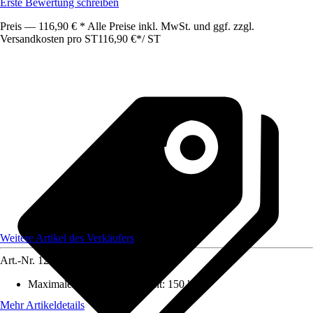
Erste Bewertung schreiben
Preis — 116,90 € * Alle Preise inkl. MwSt. und ggf. zzgl.
Versandkosten pro ST
116,90 €
*
/
ST
Weitere Artikel des Verkäufers
Art.-Nr.
12220818
Maximales Belastungsgewicht
:
150 kg
Mehr Artikeldetails