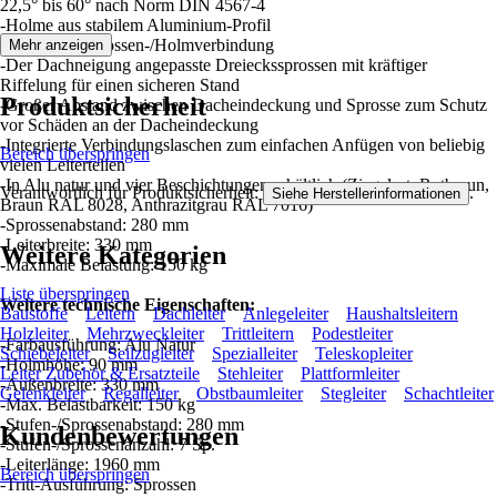
22,5° bis 60° nach Norm DIN 4567-4
-Holme aus stabilem Aluminium-Profil
-Hochfeste Sprossen-/Holmverbindung
Mehr anzeigen
-Der Dachneigung angepasste Dreieckssprossen mit kräftiger
Riffelung für einen sicheren Stand
Produktsicherheit
-Großer Abstand zwischen Dacheindeckung und Sprosse zum Schutz
vor Schäden an der Dacheindeckung
-Integrierte Verbindungslaschen zum einfachen Anfügen von beliebig
Bereich überspringen
vielen Leiterteilen
-In Alu natur und vier Beschichtungen erhältlich (Ziegelrot, Rotbraun,
Verantwortlich für Produktsicherheit:
.
Siehe Herstellerinformationen
Braun RAL 8028, Anthrazitgrau RAL 7016)
-Sprossenabstand: 280 mm
-Leiterbreite: 330 mm
Weitere Kategorien
-Maximale Belastung: 150 kg
Liste überspringen
Weitere technische Eigenschaften:
Baustoffe
Leitern
Dachleiter
Anlegeleiter
Haushaltsleitern
Holzleiter
Mehrzweckleiter
Trittleitern
Podestleiter
-Farbausführung: Alu Natur
Schiebeleiter
Seilzugleiter
Spezialleiter
Teleskopleiter
-Holmhöhe: 90 mm
Leiter Zubehör & Ersatzteile
Stehleiter
Plattformleiter
-Außenbreite: 330 mm
Gelenkleiter
Regalleiter
Obstbaumleiter
Stegleiter
Schachtleiter
-Max. Belastbarkeit: 150 kg
-Stufen-/Sprossenabstand: 280 mm
Kundenbewertungen
-Stufen-/Sprossenanzahl: 7 Sp.
-Leiterlänge: 1960 mm
Bereich überspringen
-Tritt-Ausführung: Sprossen