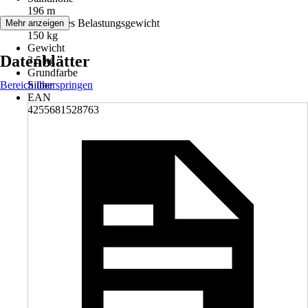
196 m
Maximales Belastungsgewicht
Mehr anzeigen
150 kg
Gewicht
Datenblätter
3,5 kg
Grundfarbe
Bereich überspringen
Silber
EAN
4255681528763