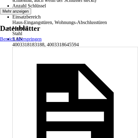
schließbar, auch wenn der Schlüssel steckt)
Anzahl Schlüssel
5
Mehr anzeigen
Einsatzbereich
Haus-Eingangstüren, Wohnungs-Abschlusstüren
Datenblätter
Material
Stahl
Bereich überspringen
EAN
4003318183188, 4003318645594