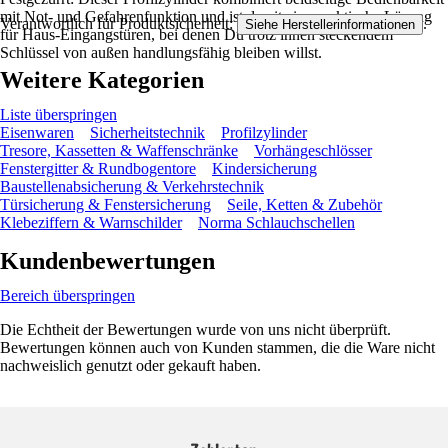
mit Not- und Gefahrenfunktion und ist damit eine praktische Lösung
Verantwortlich für Produktsicherheit:
.
Siehe Herstellerinformationen
für Haus-Eingangstüren, bei denen Du trotz innen steckendem
Schlüssel von außen handlungsfähig bleiben willst.
Weitere Kategorien
Liste überspringen
Eisenwaren
Sicherheitstechnik
Profilzylinder
Tresore, Kassetten & Waffenschränke
Vorhängeschlösser
Fenstergitter & Rundbogentore
Kindersicherung
Baustellenabsicherung & Verkehrstechnik
Türsicherung & Fenstersicherung
Seile, Ketten & Zubehör
Klebeziffern & Warnschilder
Norma Schlauchschellen
Kundenbewertungen
Bereich überspringen
Die Echtheit der Bewertungen wurde von uns nicht überprüft.
Bewertungen können auch von Kunden stammen, die die Ware nicht
nachweislich genutzt oder gekauft haben.