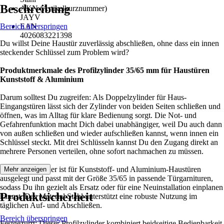
Beschreibung
AKN (Artikelkurznummer)
JAYV
Bereich überspringen
EAN
4026083221398
Du willst Deine Haustür zuverlässig abschließen, ohne dass ein innen
steckender Schlüssel zum Problem wird?
Produktmerkmale des Profilzylinder 35/65 mm für Haustüren
Kunststoff & Aluminium
Darum solltest Du zugreifen: Als Doppelzylinder für Haus-
Eingangstüren lässt sich der Zylinder von beiden Seiten schließen und
öffnen, was im Alltag für klare Bedienung sorgt. Die Not- und
Gefahrenfunktion macht Dich dabei unabhängiger, weil Du auch dann
von außen schließen und wieder aufschließen kannst, wenn innen ein
Schlüssel steckt. Mit drei Schlüsseln kannst Du den Zugang direkt an
mehrere Personen verteilen, ohne sofort nachmachen zu müssen.
Der Profilzylinder ist für Kunststoff- und Aluminium-Haustüren
Mehr anzeigen
ausgelegt und passt mit der Größe 35/65 in passende Türgarnituren,
sodass Du ihn gezielt als Ersatz oder für eine Neuinstallation einplanen
Produktsicherheit
kannst. Das Material Stahl unterstützt eine robuste Nutzung im
täglichen Auf- und Abschließen.
Bereich überspringen
Festgezurrt: Dieser Profilzylinder kombiniert beidseitige Bedienbarkeit