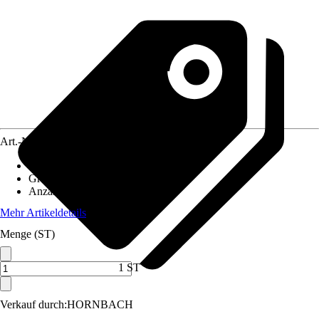
Art.-Nr.
5720896
Einsatzbereich
:
Haus-Eingangstüren
Größe
:
35/65
Anzahl Schlüssel
:
3
Mehr Artikeldetails
Menge (ST)
1 ST
Verkauf durch:
HORNBACH