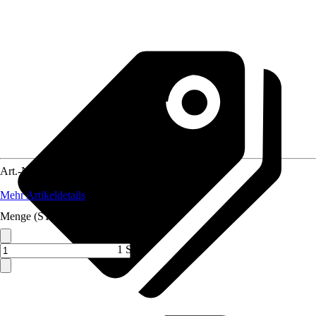
Art.-Nr.
5733232
Mehr Artikeldetails
Menge (ST)
1 ST