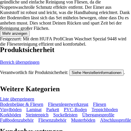
gründliche und einfache Reinigung von Fliesen, da die
Noppenwaschrolle Schmutz effektiv entfernt. Der Eimer aus
Kunststoff ist robust und leicht, was die Handhabung erleichtert. Dank
der Bodenrollen lässt sich das Set mühelos bewegen, ohne dass Du es
anheben musst. Dies schont Deinen Rücken und spart Zeit bei der
Reinigung großer Flächen.
Mehr anzeigen
Festgezurrt: Mit dem HUFA ProfiClean Waschset Spezial 9448 wird
die Fliesenreinigung effizient und komfortabel.
Produktsicherheit
Bereich überspringen
Verantwortlich für Produktsicherheit:
.
Siehe Herstellerinformationen
Weitere Kategorien
Liste überspringen
Bodenbeläge & Fliesen
Fliesenlegerwerkzeug
Fliesen
Vinylböden
Laminat
Parkett
PVC-Boden
Teppichboden
Korkböden
Steinteppich
Sockelleisten
Übergangsprofile
Fußbodenzubehör
Fliesenzubehör
Musterböden
Abschlussprofile