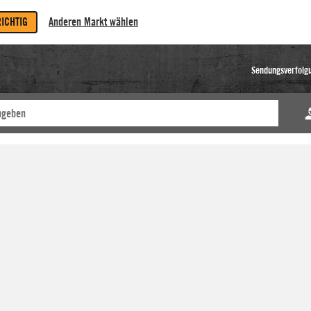
RICHTIG
Anderen Markt wählen
Sendungsverfolg