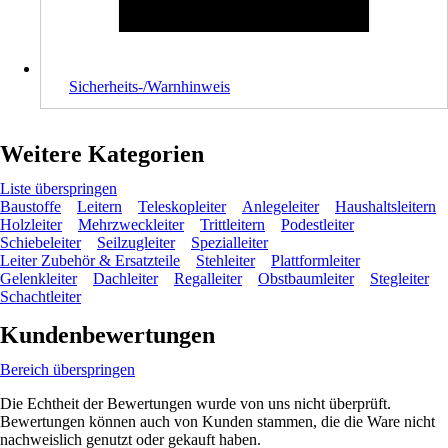
Sicherheits-/Warnhinweis
Weitere Kategorien
Liste überspringen
Baustoffe
Leitern
Teleskopleiter
Anlegeleiter
Haushaltsleitern
Holzleiter
Mehrzweckleiter
Trittleitern
Podestleiter
Schiebeleiter
Seilzugleiter
Spezialleiter
Leiter Zubehör & Ersatzteile
Stehleiter
Plattformleiter
Gelenkleiter
Dachleiter
Regalleiter
Obstbaumleiter
Stegleiter
Schachtleiter
Kundenbewertungen
Bereich überspringen
Die Echtheit der Bewertungen wurde von uns nicht überprüft.
Bewertungen können auch von Kunden stammen, die die Ware nicht
nachweislich genutzt oder gekauft haben.