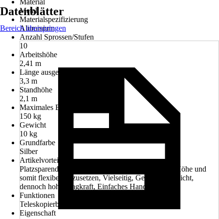
Material
Datenblätter
Metall
Materialspezifizierung
Bereich überspringen
Aluminium
Anzahl Sprossen/Stufen
10
Arbeitshöhe
2,41 m
Länge ausgefahren
3,3 m
Standhöhe
2,1 m
Maximales Belastungsgewicht
150 kg
Gewicht
10 kg
Grundfarbe
Silber
Artikelvorteil
Platzsparend und leicht zu transportieren, Variable Höhe und
somit flexibel einzusetzen, Vielseitig, Geringes Gewicht,
dennoch hohe Tragkraft, Einfaches Handling
Funktionen
Teleskopierbar
Eigenschaft