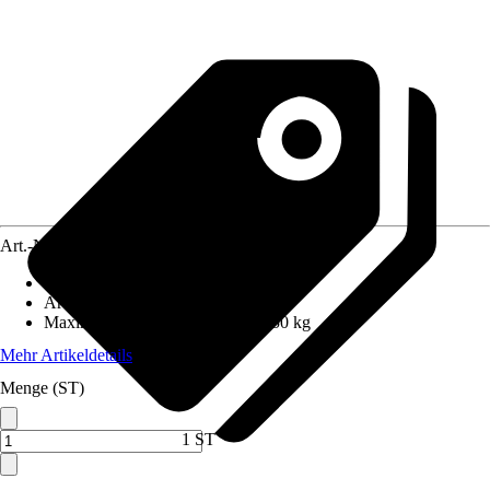
Art.-Nr.
12210147
Anzahl Sprossen/Stufen
:
10
Arbeitshöhe
:
2,41 m
Maximales Belastungsgewicht
:
150 kg
Mehr Artikeldetails
Menge (ST)
1 ST