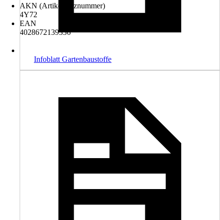
AKN (Artikelkurznummer)
4Y72
EAN
4028672139336
Infoblatt Gartenbaustoffe