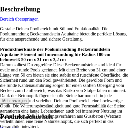
Beschreibung
Bereich überspringen
Gestalte Deinen Poolbereich mit Stil und Funktionalität. Die
Poolumrandung Beckenrandstein Aquitaine bietet die perfekte Lösung
für eine ansprechende und sichere Gestaltung.
Produktmerkmale der Poolumrandung Beckenrandstein
Aquitaine Element mit Innenrundung für Radius 100 cm
betonweiß 50 cm x 31 cm x 3,2 cm
Darum solltest Du zugreifen: Diese Beckenrandsteine sind ideal für
ovale und runde Pools geeignet. Mit einer Breite von 31 cm und einer
Länge von 50 cm bieten sie eine stabile und rutschfeste Oberfläche, die
Sicherheit rund um den Pool gewährleistet. Die gewölbte Form und
die runde Kantenausführung sorgen für einen sanften Übergang vom
Becken zum Laufbereich, was das Risiko von Stolperfallen minimiert.
Dank der Betonoptik fügen sich die Steine harmonisch in jede
Umgebung ein und verleihen Deinem Poolbereich eine hochwertige
Mehr anzeigen
Optik. Die Witterungsbeständigkeit und gute Formstabilität der Steine
garantieren eine lange Lebensdauer, auch bei intensiver Nutzung im
Produktsicherheit
Außenbereich. Das Herstellungsverfahren aus Gussbeton (Wetcast)
verleiht ihnen eine feine Natursteinoptik, die sich perfekt in das
Gesamtbild integriert.