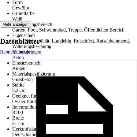
Form
Gewölbt
Grundfarbe
Weiß
Anwendungsbereich
Mehr anzeigen
Garten, Pool, Schwimmbad, Treppe, Öffentlichen Bereich
Eigenschaft
Datenblätter
Gute Formstabilität, Langlebig, Rutschfest, Rutschhemmend,
Witterungsbeständig
Bereich überspringen
Material
Beton
Einsatzbereich
Außen
Materialspezifizierung
Gussbeton
Stärke
3,2 cm
Geeignet für
Ovaler-Pool, Runder-Pool
Innenrundung
R100
Breite
31 cm
Herkunftsland
Deutschland