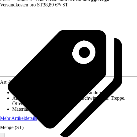
Versandkosten pro ST
38,89 €
*
/
ST
Art.-Nr.
5853849
Ausführung
:
Beckenrandstein, Poolumrandung
Anwendungsbereich
:
Garten, Pool, Schwimmbad, Treppe,
Öffentlichen Bereich
Material
:
Beton
Mehr Artikeldetails
Menge (ST)