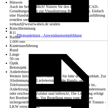
Hinweis
Auch im Set erhältlich! Nutzen Sie den kostenlosen CAD-
Gestaltungsservice zur Visualisierung Ihres Projektes. Einfach
eine Handskizze mit Bemassung und gewünschter Ausführung
erstellen und per Fax: 05751 / 960442 oder E-Mail:
verkauf@weserwaben.de senden
Rutschhemmung
R11
Pflegeanleitung - Anwendungsempfehlung
Radius
1.000 mm
Kantenausführung
Rund
Länge
50 cm
Optik
Betonoptik
Anlieferhinweis
Weitere Informationen entnehmen Sie bitte dem Datenblatt. Zur
Abstimmung des Liefertermines bitte Handy- oder
Telefonnummer angeben, welche tagsüber erreichbar ist.,
Anlieferung erfolgt mit einem LKW, Angaben zu Hindernissen
oder erschwerter Zufahrt sind hilfreich!, Die Lieferung erfolgt
frei Bordsteinkante, Vor Bestellung muss vom Kunden
sichergestellt sein, dass die Entladestelle mit einem 40 Tonnen -
LKW erreichbar ist.