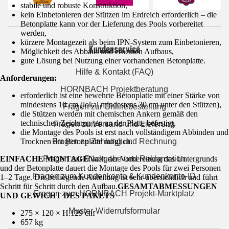
stabile und robuste Konstruktion,
kein Einbetonieren der Stützen im Erdreich erforderlich – die
Betonplatte kann vor der Lieferung des Pools vorbereitet
werden,
kürzere Montagezeit als beim IPN-System zum Einbetonieren,
Kundenservice
Möglichkeit des Abbaus und erneuten Aufbaus,
gute Lösung bei Nutzung einer vorhandenen Betonplatte.
Hilfe & Kontakt (FAQ)
Anforderungen:
HORNBACH Projektberatung
erforderlich ist eine bewehrte Betonplatte mit einer Stärke von
mindestens 10 cm (lokal mindestens 30 cm unter den Stützen),
Fragen zur Onlinebestellung
die Stützen werden mit chemischen Ankern gemäß den
technischen Zeichnungen an der Platte befestigt,
Fragen zu Versand und Lieferung
die Montage des Pools ist erst nach vollständigem Abbinden und
Trocknen der Betonplatte möglich.
Fragen zu Zahlung und Rechnung
EINFACHE MONTAGE
Fragen zur Rückgabe und Reklamation
Nach der Vorbereitung des Untergrunds
und der Betonplatte dauert die Montage des Pools für zwei Personen
Fragen zum Kundenkonto & Kundenkonto-ID
1–2 Tage. Die beiliegende Anleitung ist sehr übersichtlich und führt
Schritt für Schritt durch den Aufbau.
GESAMTABMESSUNGEN
Fragen zum HORNBACH Projekt-Marktplatz
UND GEWICHT DES PAKETS
Muster-Widerrufsformular
275 × 120 × H.129 cm
657 kg