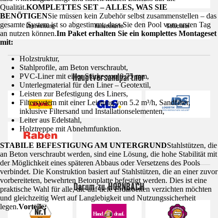
Qualität.
KOMPLETTES SET – ALLES, WAS SIE
BENÖTIGEN
Sie müssen kein Zubehör selbst zusammenstellen – das
gesamte System ist so abgestimmt, dass Sie den Pool vom ersten Tag
an nutzen können.
Im Paket erhalten Sie ein komplettes Montageset
mit:
Holzstruktur,
Stahlprofile, am Beton verschraubt,
Hauptversandpartner
PVC-Liner mit einer Stärke von 0.75 mm,
Unterlegmaterial für den Liner – Geotextil,
Leisten zur Befestigung des Liners,
Filtersystem mit einer Leistung von 5.2 m³/h, Sandfilter,
inklusive Filtersand und Installationselementen,
Leiter aus Edelstahl,
Holztreppe mit Abnehmfunktion.
STABILE BEFESTIGUNG AM UNTERGRUND
Stahlstützen, die
an Beton verschraubt werden, sind eine Lösung, die hohe Stabilität mit
der Möglichkeit eines späteren Abbaus oder Versetzens des Pools
verbindet. Die Konstruktion basiert auf Stahlstützen, die an einer zuvor
vorbereiteten, bewehrten Betonplatte befestigt werden. Dies ist eine
Darum zu HORNBACH
praktische Wahl für alle, die auf tiefe Erdarbeiten verzichten möchten
und gleichzeitig Wert auf Langlebigkeit und Nutzungssicherheit
legen.
Vorteile: