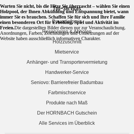
Warten Sie nicht, bis die Hitze Sie überrascht – wählen Sie einen
Top-Services
Holzpool, der Ihnen Abkühlung und Entspannung bietet, wann
immer Sie es brauchen. Schaffen Sie für sich und Ihre Familie
Dauertiefpreis
einen besonderen Ort für Erholung, Spiel und Aktivität im
Freien.
Die dargestellten Bilder dienen nur zur Veranschaulichung.
Reservieren & Abholen
Anordnungen, Farben, Zeichnungen und Umsetzungen auf der
Website haben ausschließlich informativen Charakter.
Holzzuschnitt
Mietservice
Anhänger- und Transportervermietung
Handwerker-Service
Seniovo: Barrierefreier Badumbau
Farbmischservice
Produkte nach Maß
Der HORNBACH Gutschein
Alle Services im Überblick