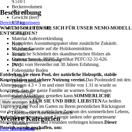
9.510 l
Beckenvolumen
Beschreibung
9,51 m³
Gewicht (leer)
Bereich überspringen
657 kg
WARUM SOLLTEN SIE SICH FÜR UNSER NEMO-MODELL
Ca. Gewicht (befüllt)
ENTSCHEIDEN?
657 kg
Material Außenverkleidung
Komplettes Ausstattungspaket ohne zusätzliche Zukäufe.
Holz
10 Jahre Garantie auf die Holzkonstruktion.
Wandstärke
Natürliche Schönheit des skandinavischen Holzes als
44 mm
Gartenschmuck. PEFC-Zertifikat PEFC/32-31-626.
Material Innenauskleidung
Direkt vom Hersteller mit 30 Jahren Erfahrung.
PVC
Folienstärke Boden
Entdecken Sie einen Pool, der natürliche Holzoptik, stabile
75 mm
Konstruktion und sichere Nutzung vereint.
Das Poolmodell mit den
Breite Handlauf
Abmessungen 4.3 × 3 m und einer Höhe von 1.31 m wurde so
29 cm
konzipiert, dass die ganze Familie an warmen Sommertagen
Filteranlage
komfortabel Abkühlung genießen kann.
SOMMERLICHE
Sandfilteranlage
ABKÜHLUNG FÜR SIE UND IHRE LIEBSTEN
An heißen
Förderleistung
Mehr anzeigen
Tagen wird der Pool im Garten zu Ihrem persönlichen Rückzugsort
5,2 m³/h
vor der Hitze – einem natürlichen Zentrum des sommerlichen Lebens,
Durchmesser Anschlussschlauch
in dem Sie entspannen, neue Energie tanken oder gemeinsame
Weitere Kategorien
38 mm
Momente mit Familie und Freunden verbringen können.
Dieser
Skimmer
Bereich wurde geschaffen, um:
Liste überspringen
Einbauskimmer