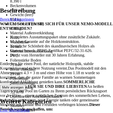
8.390 l
Beckenvolumen
Beschreibung
8,39 m³
Gewicht (leer)
Bereich überspringen
694 kg
WARUM SOLLTEN SIE SICH FÜR UNSER NEMO-MODELL
Ca. Gewicht (befüllt)
ENTSCHEIDEN?
694 kg
Material Außenverkleidung
Komplettes Ausstattungspaket ohne zusätzliche Zukäufe.
Holz
10 Jahre Garantie auf die Holzkonstruktion.
Wandstärke
Natürliche Schönheit des skandinavischen Holzes als
44 mm
Gartenschmuck. PEFC-Zertifikat PEFC/32-31-626.
Material Innenauskleidung
Direkt vom Hersteller mit 30 Jahren Erfahrung.
PVC
Folienstärke Boden
Entdecken Sie einen Pool, der natürliche Holzoptik, stabile
75 mm
Konstruktion und sichere Nutzung vereint.Das Poolmodell mit den
Breite Handlauf
Abmessungen 4.3 × 3 m und einer Höhe von 1.18 m wurde so
29 cm
konzipiert, dass die ganze Familie an warmen Sommertagen
Filteranlage
komfortabel Abkühlung genießen kann.
SOMMERLICHE
Sandfilteranlage
ABKÜHLUNG FÜR SIE UND IHRE LIEBSTEN
An heißen
Förderleistung
Mehr anzeigen
Tagen wird der Pool im Garten zu Ihrem persönlichen Rückzugsort
5,2 m³/h
vor der Hitze – einem natürlichen Zentrum des sommerlichen Lebens,
Durchmesser Anschlussschlauch
in dem Sie entspannen, neue Energie tanken oder gemeinsame
Weitere Kategorien
38 mm
Momente mit Familie und Freunden verbringen können.
Dieser
Skimmer
Bereich wurde geschaffen, um:
Liste überspringen
Einbauskimmer