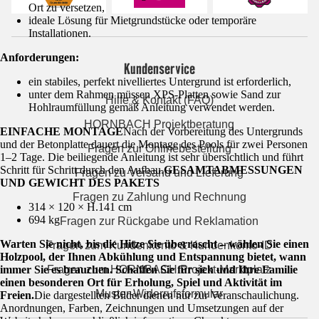
Ort zu versetzen,
ideale Lösung für Mietgrundstücke oder temporäre
Installationen.
Anforderungen:
Kundenservice
ein stabiles, perfekt nivelliertes Untergrund ist erforderlich,
unter dem Rahmen müssen XPS-Platten sowie Sand zur
Hilfe & Kontakt (FAQ)
Hohlraumfüllung gemäß Anleitung verwendet werden.
HORNBACH Projektberatung
EINFACHE MONTAGE
Nach der Vorbereitung des Untergrunds
und der Betonplatte dauert die Montage des Pools für zwei Personen
Fragen zur Onlinebestellung
1–2 Tage. Die beiliegende Anleitung ist sehr übersichtlich und führt
Schritt für Schritt durch den Aufbau.
GESAMTABMESSUNGEN
Fragen zu Versand und Lieferung
UND GEWICHT DES PAKETS
Fragen zu Zahlung und Rechnung
314 × 120 × H.141 cm
694 kg
Fragen zur Rückgabe und Reklamation
Warten Sie nicht, bis die Hitze Sie überrascht – wählen Sie einen
Fragen zum Kundenkonto & Kundenkonto-ID
Holzpool, der Ihnen Abkühlung und Entspannung bietet, wann
immer Sie es brauchen. Schaffen Sie für sich und Ihre Familie
Fragen zum HORNBACH Projekt-Marktplatz
einen besonderen Ort für Erholung, Spiel und Aktivität im
Muster-Widerrufsformular
Freien.
Die dargestellten Bilder dienen nur zur Veranschaulichung.
Anordnungen, Farben, Zeichnungen und Umsetzungen auf der