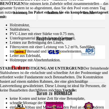
BENÖTIGEN
Sie müssen kein Zubehör selbst zusammenstellen – das
gesamte System ist so abgestimmt, dass Sie den Pool vom ersten Tag
an nutzen können.
Im Paket erhalten Sie ein komplettes Montageset
mit:
Holzstruktur,
Stahlrahmen,
PVC-Liner mit einer Stärke von 0.75 mm,
Hauptversandpartner
Unterlegmaterial für den Liner – Geotextil,
Leisten zur Befestigung des Liners,
Filtersystem mit einer Leistung von 5.2 m³/h, Sandfilter,
inklusive Filtersand und Installationselementen,
Leiter aus Edelstahl,
Holztreppe mit Abnehmfunktion.
STABILE BEFESTIGUNG AM UNTERGRUND
Der freistehende
Stahlrahmen ist die einfachste und schnellste Art der Poolmontage und
erfordert weder Fundamente noch Betonarbeiten. Die Konstruktion
basiert auf einem stabilen Rahmen, der eine gleichmäßige
Lastverteilung gewährleistet. Diese Lösung ist ideal für Personen, die
keine Bauarbeiten durchführen möchten.
Vorteile:
Darum zu HORNBACH
keine Kosten und keine Zeit für eine Betonplatte,
schnelle Montage der Konstruktion,
einfacher Abbau und Möglichkeit, den Pool an einen anderen