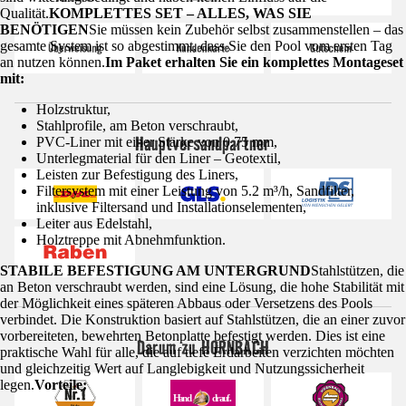
Qualität.
KOMPLETTES SET – ALLES, WAS SIE
BENÖTIGEN
Sie müssen kein Zubehör selbst zusammenstellen – das
gesamte System ist so abgestimmt, dass Sie den Pool vom ersten Tag
an nutzen können.
Im Paket erhalten Sie ein komplettes Montageset
mit:
Holzstruktur,
Stahlprofile, am Beton verschraubt,
Hauptversandpartner
PVC-Liner mit einer Stärke von 0.75 mm,
Unterlegmaterial für den Liner – Geotextil,
Leisten zur Befestigung des Liners,
Filtersystem mit einer Leistung von 5.2 m³/h, Sandfilter,
inklusive Filtersand und Installationselementen,
Leiter aus Edelstahl,
Holztreppe mit Abnehmfunktion.
STABILE BEFESTIGUNG AM UNTERGRUND
Stahlstützen, die
an Beton verschraubt werden, sind eine Lösung, die hohe Stabilität mit
der Möglichkeit eines späteren Abbaus oder Versetzens des Pools
verbindet. Die Konstruktion basiert auf Stahlstützen, die an einer zuvor
vorbereiteten, bewehrten Betonplatte befestigt werden. Dies ist eine
Darum zu HORNBACH
praktische Wahl für alle, die auf tiefe Erdarbeiten verzichten möchten
und gleichzeitig Wert auf Langlebigkeit und Nutzungssicherheit
legen.
Vorteile: