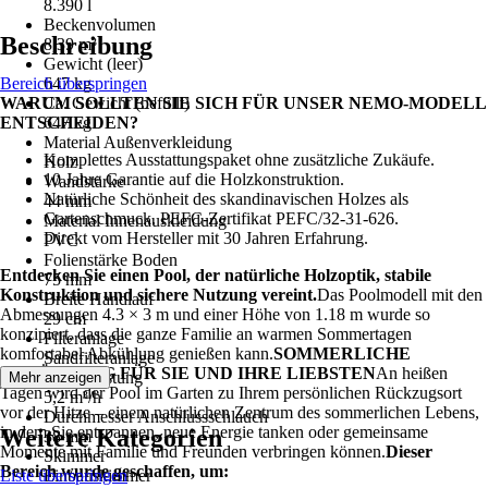
8.390 l
Beckenvolumen
Beschreibung
8,39 m³
Gewicht (leer)
Bereich überspringen
647 kg
WARUM SOLLTEN SIE SICH FÜR UNSER NEMO-MODELL
Ca. Gewicht (befüllt)
ENTSCHEIDEN?
647 kg
Material Außenverkleidung
Komplettes Ausstattungspaket ohne zusätzliche Zukäufe.
Holz
10 Jahre Garantie auf die Holzkonstruktion.
Wandstärke
Natürliche Schönheit des skandinavischen Holzes als
44 mm
Gartenschmuck. PEFC-Zertifikat PEFC/32-31-626.
Material Innenauskleidung
Direkt vom Hersteller mit 30 Jahren Erfahrung.
PVC
Folienstärke Boden
Entdecken Sie einen Pool, der natürliche Holzoptik, stabile
75 mm
Konstruktion und sichere Nutzung vereint.
Das Poolmodell mit den
Breite Handlauf
Abmessungen 4.3 × 3 m und einer Höhe von 1.18 m wurde so
29 cm
konzipiert, dass die ganze Familie an warmen Sommertagen
Filteranlage
komfortabel Abkühlung genießen kann.
SOMMERLICHE
Sandfilteranlage
ABKÜHLUNG FÜR SIE UND IHRE LIEBSTEN
An heißen
Förderleistung
Mehr anzeigen
Tagen wird der Pool im Garten zu Ihrem persönlichen Rückzugsort
5,2 m³/h
vor der Hitze – einem natürlichen Zentrum des sommerlichen Lebens,
Durchmesser Anschlussschlauch
in dem Sie entspannen, neue Energie tanken oder gemeinsame
Weitere Kategorien
38 mm
Momente mit Familie und Freunden verbringen können.
Dieser
Skimmer
Bereich wurde geschaffen, um:
Liste überspringen
Einbauskimmer