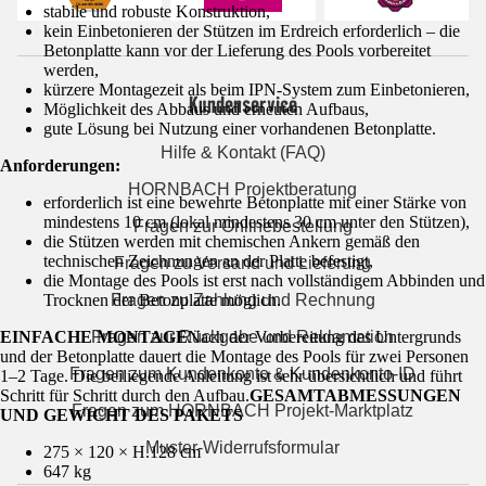
stabile und robuste Konstruktion,
kein Einbetonieren der Stützen im Erdreich erforderlich – die
Betonplatte kann vor der Lieferung des Pools vorbereitet
werden,
kürzere Montagezeit als beim IPN-System zum Einbetonieren,
Kundenservice
Möglichkeit des Abbaus und erneuten Aufbaus,
gute Lösung bei Nutzung einer vorhandenen Betonplatte.
Hilfe & Kontakt (FAQ)
Anforderungen:
HORNBACH Projektberatung
erforderlich ist eine bewehrte Betonplatte mit einer Stärke von
mindestens 10 cm (lokal mindestens 30 cm unter den Stützen),
Fragen zur Onlinebestellung
die Stützen werden mit chemischen Ankern gemäß den
technischen Zeichnungen an der Platte befestigt,
Fragen zu Versand und Lieferung
die Montage des Pools ist erst nach vollständigem Abbinden und
Trocknen der Betonplatte möglich.
Fragen zu Zahlung und Rechnung
EINFACHE MONTAGE
Fragen zur Rückgabe und Reklamation
Nach der Vorbereitung des Untergrunds
und der Betonplatte dauert die Montage des Pools für zwei Personen
Fragen zum Kundenkonto & Kundenkonto-ID
1–2 Tage. Die beiliegende Anleitung ist sehr übersichtlich und führt
Schritt für Schritt durch den Aufbau.
GESAMTABMESSUNGEN
Fragen zum HORNBACH Projekt-Marktplatz
UND GEWICHT DES PAKETS
Muster-Widerrufsformular
275 × 120 × H.128 cm
647 kg