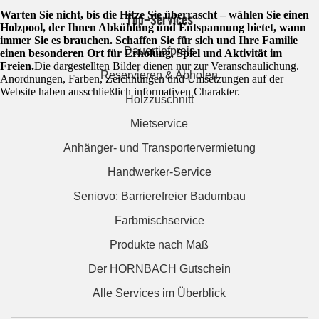
Warten Sie nicht, bis die Hitze Sie überrascht – wählen Sie einen
Top-Services
Holzpool, der Ihnen Abkühlung und Entspannung bietet, wann
immer Sie es brauchen. Schaffen Sie für sich und Ihre Familie
Dauertiefpreis
einen besonderen Ort für Erholung, Spiel und Aktivität im
Freien.
Die dargestellten Bilder dienen nur zur Veranschaulichung.
Reservieren & Abholen
Anordnungen, Farben, Zeichnungen und Umsetzungen auf der
Website haben ausschließlich informativen Charakter.
Holzzuschnitt
Mietservice
Anhänger- und Transportervermietung
Handwerker-Service
Seniovo: Barrierefreier Badumbau
Farbmischservice
Produkte nach Maß
Der HORNBACH Gutschein
Alle Services im Überblick