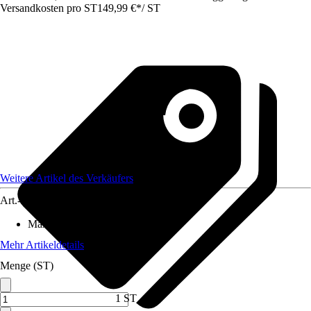
Versandkosten pro ST
149,99 €
*
/
ST
Weitere Artikel des Verkäufers
Art.-Nr.
12663290
Max. Belastbarkeit
:
300 kg
Mehr Artikeldetails
Menge (ST)
1 ST