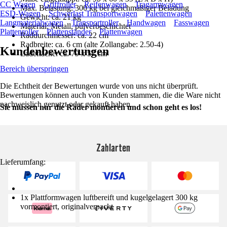
CC Wagen
Griffroller
Reifenwagen
Tragarmwagen
Max. Belastung: 300 kg bei gleichmäßiger Beladung
ESD-Wagen
Schwerlast Transportwagen
Palettenwagen
Gewicht: ca. 21 kg
Langmaterialwagen
Transportroller
Handwagen
Fasswagen
Material: Metall, pulverbeschichtet
Plattenroller
Plattenständer
Plattenwagen
Raddurchmesser: ca. 22 cm
Radbreite: ca. 6 cm (alte Zollangabe: 2.50-4)
Kundenbewertungen
Ladefläche: ca. 79 x 57 cm
Bereich überspringen
Die Echtheit der Bewertungen wurde von uns nicht überprüft.
Bewertungen können auch von Kunden stammen, die die Ware nicht
nachweislich genutzt oder gekauft haben.
Sie müssen nur die Räder montieren und schon geht es los!
Zahlarten
Lieferumfang:
1x Plattformwagen luftbereift und kugelgelagert 300 kg
vormontiert, originalverpackt