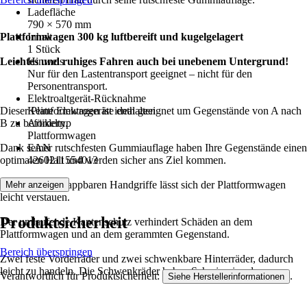
Ladefläche
790 × 570 mm
Plattformwagen 300 kg luftbereift und kugelgelagert
Inhalt
1 Stück
Leichtes und ruhiges Fahren auch bei unebenem Untergrund!
Hinweis
Nur für den Lastentransport geeignet – nicht für den
Personentransport.
Elektroaltgerät-Rücknahme
Dieser Plattformwagen ist ideal geeignet um Gegenstände von A nach
Keine Elektrogeräte enthalten
B zu befördern.
Artikeltyp
Plattformwagen
Dank seiner rutschfesten Gummiauflage haben Ihre Gegenstände einen
EAN
optimalen Halt und werden sicher ans Ziel kommen.
4260211554013
Durch die einklappbaren Handgriffe lässt sich der Plattformwagen
Mehr anzeigen
leicht verstauen.
Produktsicherheit
Der umlaufende Kantenschutz verhindert Schäden an dem
Plattformwagen und an dem gerammten Gegenstand.
Bereich überspringen
Zwei feste Vorderräder und zwei schwenkbare Hinterräder, dadurch
leicht zu handeln. Die Schwenkräder haben Schmiernippel.
Verantwortlich für Produktsicherheit:
.
Siehe Herstellerinformationen