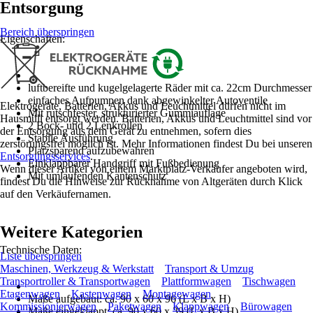
Entsorgung
Bereich überspringen
Eigenschaften:
luftbereifte und kugelgelagerte Räder mit ca. 22cm Durchmesser
einfaches Aufpumpen dank abgewinkelter Autoventile
Elektrogeräte, Batterien, Akkus und Leuchtmittel dürfen nicht im
Mit rutschfester, strukturierter Gummiauflage
Hausmüll entsorgt werden. Batterien, Akkus und Leuchtmittel sind vor
2 Bock- und 2 Lenkrollen
der Entsorgung aus dem Gerät zu entnehmen, sofern dies
Stabile Ausführung
zerstörungsfrei möglich ist. Mehr Informationen findest Du bei unseren
Platzsparend aufzubewahren
Entsorgungsservices
.
Einklappbarer Handgriff mit Fußbedienung
Wenn dieser Artikel von einem Marktplatz-Verkäufer angeboten wird,
Mit umlaufenden Kantenschutz
findest Du die Hinweise zur Rücknahme von Altgeräten durch Klick
auf den Verkäufernamen.
Weitere Kategorien
Technische Daten:
Liste überspringen
Maschinen, Werkzeug & Werkstatt
Transport & Umzug
Transportroller & Transportwagen
Plattformwagen
Tischwagen
Etagenwagen
Kastenwagen
Montagewagen
Maße aufgebaut: ca. 90 x 60 x 96 (L x B x H)
Kommissionierwagen
Paketwagen
Klappwagen
Bürowagen
Maße eingeklappt: ca. 90 x 60 x 39 (L x B x H)