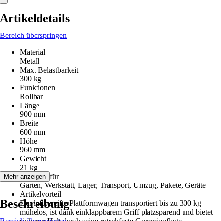
Artikeldetails
Bereich überspringen
Material
Metall
Max. Belastbarkeit
300 kg
Funktionen
Rollbar
Länge
900 mm
Breite
600 mm
Höhe
960 mm
Gewicht
21 kg
Geeignet für
Mehr anzeigen
Garten, Werkstatt, Lager, Transport, Umzug, Pakete, Geräte
Artikelvorteil
Beschreibung
Der luftbereifte Plattformwagen transportiert bis zu 300 kg
mühelos, ist dank einklappbarem Griff platzsparend und bietet
Bereich überspringen
sicheren Halt durch seine rutschfeste Gummiauflage.