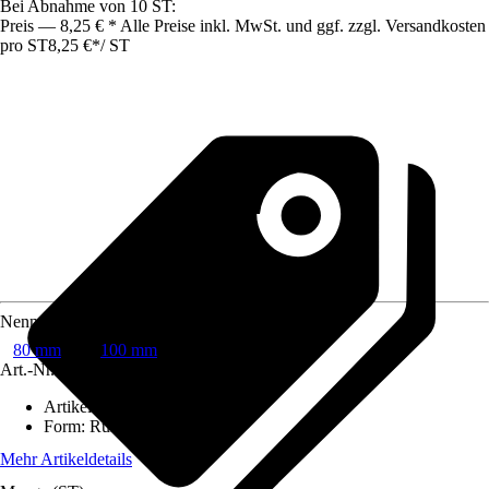
Bei Abnahme von 10 ST:
Preis — 8,25 € * Alle Preise inkl. MwSt. und ggf. zzgl. Versandkosten
pro ST
8,25 €
*
/
ST
Nennweite
80 mm
100 mm
Art.-Nr.
269738
Artikeltyp
:
Formteil
Form
:
Rund
Mehr Artikeldetails