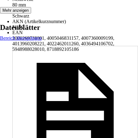
80 mm
Farbton
Mehr anzeigen
Schwarz
AKN (Artikelkurznummer)
Datenblätter
N3SC
EAN
Bereich überspringen
2000269738001, 4005046831157, 4007360009199,
4013960208221, 4022462011260, 4036494106702,
5948988028010, 8718892105186