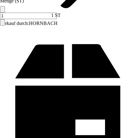
Menge (ST)
1 ST
Verkauf durch:
HORNBACH