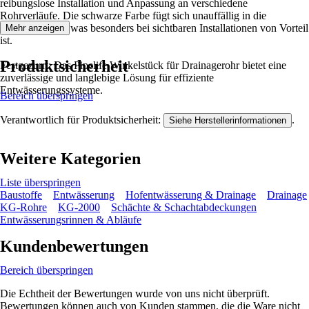
reibungslose Installation und Anpassung an verschiedene
Rohrverläufe. Die schwarze Farbe fügt sich unauffällig in die
Umgebung ein, was besonders bei sichtbaren Installationen von Vorteil
Mehr anzeigen
ist.
Produktsicherheit
Festgezurrt: Das Pipelife Winkelstück für Drainagerohr bietet eine
zuverlässige und langlebige Lösung für effiziente
Entwässerungssysteme.
Bereich überspringen
Verantwortlich für Produktsicherheit:
.
Siehe Herstellerinformationen
Weitere Kategorien
Liste überspringen
Baustoffe
Entwässerung
Hofentwässerung & Drainage
Drainage
KG-Rohre
KG-2000
Schächte & Schachtabdeckungen
Entwässerungsrinnen & Abläufe
Kundenbewertungen
Bereich überspringen
Die Echtheit der Bewertungen wurde von uns nicht überprüft.
Bewertungen können auch von Kunden stammen, die die Ware nicht