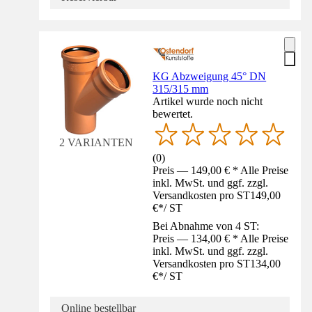
KG Abzweigung 45° DN
315/315 mm
Artikel wurde noch nicht
bewertet.
2 VARIANTEN
(
0
)
Preis — 149,00 € * Alle Preise
inkl. MwSt. und ggf. zzgl.
Versandkosten pro ST
149,00
€
*
/
ST
Bei Abnahme von 4 ST:
Preis — 134,00 € * Alle Preise
inkl. MwSt. und ggf. zzgl.
Versandkosten pro ST
134,00
€
*
/
ST
Online bestellbar