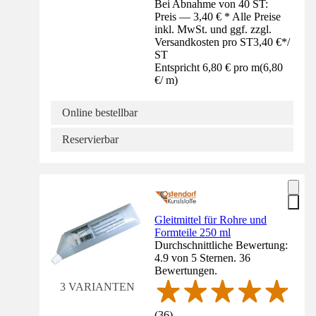
Bei Abnahme von 40 ST:
Preis — 3,40 € * Alle Preise
inkl. MwSt. und ggf. zzgl.
Versandkosten pro ST
3,40 €
*
/
ST
Entspricht 6,80 € pro m
(
6,80
€
/
m
)
Online bestellbar
Reservierbar
Gleitmittel für Rohre und
Formteile 250 ml
Durchschnittliche Bewertung:
4.9 von 5 Sternen. 36
Bewertungen.
3 VARIANTEN
(
36
)