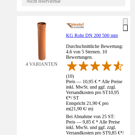
Nicht reservierbar
KG Rohr DN 200 500 mm
Durchschnittliche Bewertung:
4.6 von 5 Sternen. 10
Bewertungen.
4 VARIANTEN
(
10
)
Preis — 10,95 € * Alle Preise
inkl. MwSt. und ggf. zzgl.
Versandkosten pro ST
10,95
€
*
/
ST
Entspricht 21,90 € pro
m
(
21,90 €
/
m
)
Bei Abnahme von 25 ST:
Preis — 9,85 € * Alle Preise
inkl. MwSt. und ggf. zzgl.
Versandkosten pro ST
9,85 €
*
/