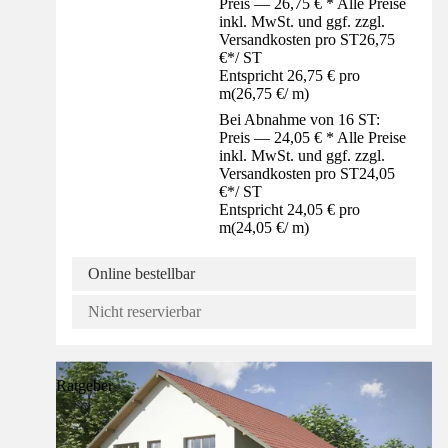
Preis — 26,75 € * Alle Preise
inkl. MwSt. und ggf. zzgl.
Versandkosten pro ST
26,75
€
*
/
ST
Entspricht 26,75 € pro
m
(
26,75 €
/
m
)
Bei Abnahme von 16 ST:
Preis — 24,05 € * Alle Preise
inkl. MwSt. und ggf. zzgl.
Versandkosten pro ST
24,05
€
*
/
ST
Entspricht 24,05 € pro
m
(
24,05 €
/
m
)
Online bestellbar
Nicht reservierbar
Ratgeber