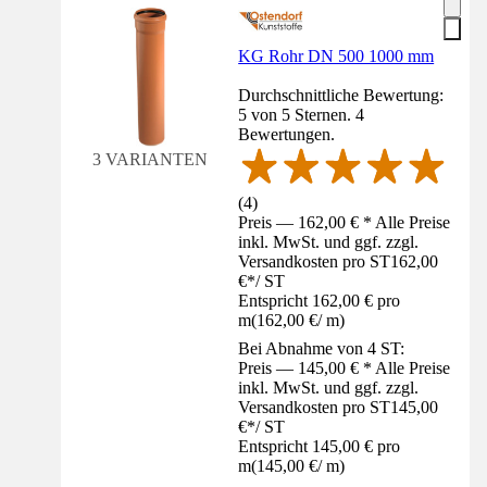
KG Rohr DN 500 1000 mm
Durchschnittliche Bewertung:
5 von 5 Sternen. 4
Bewertungen.
3 VARIANTEN
(
4
)
Preis — 162,00 € * Alle Preise
inkl. MwSt. und ggf. zzgl.
Versandkosten pro ST
162,00
€
*
/
ST
Entspricht 162,00 € pro
m
(
162,00 €
/
m
)
Bei Abnahme von 4 ST:
Preis — 145,00 € * Alle Preise
inkl. MwSt. und ggf. zzgl.
Versandkosten pro ST
145,00
€
*
/
ST
Entspricht 145,00 € pro
m
(
145,00 €
/
m
)