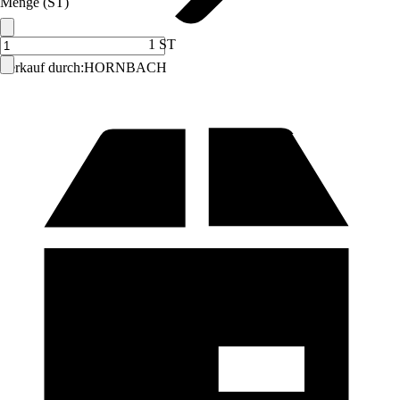
Menge (ST)
1 ST
Verkauf durch:
HORNBACH