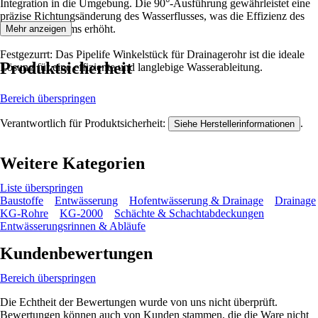
Integration in die Umgebung. Die 90°-Ausführung gewährleistet eine
präzise Richtungsänderung des Wasserflusses, was die Effizienz des
gesamten Systems erhöht.
Mehr anzeigen
Festgezurrt: Das Pipelife Winkelstück für Drainagerohr ist die ideale
Produktsicherheit
Lösung für eine effiziente und langlebige Wasserableitung.
Bereich überspringen
Verantwortlich für Produktsicherheit:
.
Siehe Herstellerinformationen
Weitere Kategorien
Liste überspringen
Baustoffe
Entwässerung
Hofentwässerung & Drainage
Drainage
KG-Rohre
KG-2000
Schächte & Schachtabdeckungen
Entwässerungsrinnen & Abläufe
Kundenbewertungen
Bereich überspringen
Die Echtheit der Bewertungen wurde von uns nicht überprüft.
Bewertungen können auch von Kunden stammen, die die Ware nicht