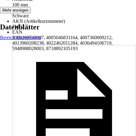
100 mm
Farbton
Mehr anzeigen
Schwarz
AKN (Artikelkurznummer)
Datenblätter
7MC2
EAN
Bereich überspringen
2000269749007, 4005046831164, 4007360009212,
4013960208238, 4022462011284, 4036494106719,
5948988028003, 8718892105193