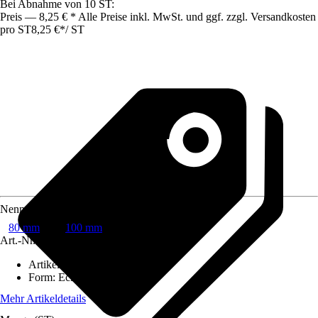
Bei Abnahme von 10 ST:
Preis — 8,25 € * Alle Preise inkl. MwSt. und ggf. zzgl. Versandkosten
pro ST
8,25 €
*
/
ST
Nennweite
80 mm
100 mm
Art.-Nr.
269749
Artikeltyp
:
Formteil
Form
:
Eckprofil, Rund
Mehr Artikeldetails