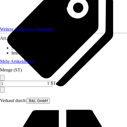
Weitere Artikel des Verkäufers
Art.-Nr.
12567036
Standort
:
Sonne
Immergrün
:
Ja
Mehr Artikeldetails
Menge (ST)
1 ST
Verkauf durch:
B&L GmbH