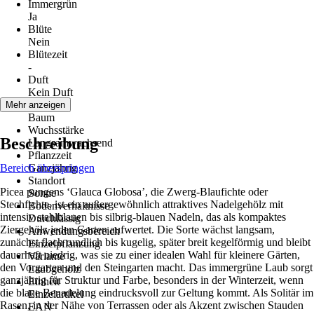
Immergrün
Ja
Blüte
Nein
Blütezeit
-
Duft
Kein Duft
Wuchs
Mehr anzeigen
Baum
Wuchsstärke
Beschreibung
Langsamwachsend
Pflanzzeit
Bereich überspringen
Ganzjährig
Standort
Picea pungens ‘Glauca Globosa’, die Zwerg-Blaufichte oder
Sonne
Stechfichte, ist ein außergewöhnlich attraktives Nadelgehölz mit
Bodenverhältnisse
intensiv stahlblauen bis silbrig-blauen Nadeln, das als kompaktes
Durchlässig
Ziergehölz jeden Garten aufwertet. Die Sorte wächst langsam,
Anwendungsbereich
zunächst flach rundlich bis kugelig, später breit kegelförmig und bleibt
Einzelpflanzung
dauerhaft niedrig, was sie zu einer idealen Wahl für kleinere Gärten,
Variante
den Vorgarten und den Steingarten macht. Das immergrüne Laub sorgt
Laubgehölz
ganzjährig für Struktur und Farbe, besonders in der Winterzeit, wenn
Einheit
die blaue Benadelung eindrucksvoll zur Geltung kommt. Als Solitär im
Einzelartikel
Rasen, in der Nähe von Terrassen oder als Akzent zwischen Stauden
EAN