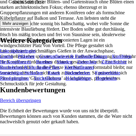
und Gräsern setzt dieser Blüten- und Gartenstrauch ohne Blüten einen
4063654801313
starken architektonischen Fokus; ebenso überzeugt er in
Gruppenpflanzungen mit anderen Koniferen oder als formschöne
Kübelpflanze auf Balkon und Terrasse. Am liebsten steht die
Colorado-Blaufichte sonnig bis halbschattig, wobei volle Sonne die
Mehr anzeigen
intensivste Blaufärbung fördert. Der Boden sollte gut durchlässig,
frisch bis mäßig trocken und frei von Staunässe sein, idealerweise
Weitere Kategorien
schwach sauer bis neutral. In exponierten Lagen ist ein
windgeschützter Platz von Vorteil. Die Pflege gestaltet sich
unkompliziert: gleichmäßiges Gießen in der Anwachsphase,
Liste überspringen
anschließend eher sparsam, sowie eine maßvolle Düngung im Frühjahr
Garten
Pflanzen
Gartenpflanzen & Freilandpflanzen
Koniferen
für Koniferen fördern einen dichten, gesunden Wuchs. Ein Schnitt ist
Heckenpflanzen
Bambus
Stauden
Ziergräser
Ziersträucher
kaum erforderlich, da die Pflanze von Natur aus formstabil bleibt; nur
Buchsbaum & Stechpalme Ilex
Kletterpflanzen
vorsichtig altes Holz nicht stark zurücknehmen. So präsentiert sich
Immergrüne Sträucher
Rosen
Bodendecker
Formgehölze
Picea pungens ‘Glauca Globosa’ als langlebiges, pflegeleichtes
Rhododendron
Teichpflanzen
Hochstämme
Hortensien
Schmuckstück für jede Gestaltung.
Kundenbewertungen
Bereich überspringen
Die Echtheit der Bewertungen wurde von uns nicht überprüft.
Bewertungen können auch von Kunden stammen, die die Ware nicht
nachweislich genutzt oder gekauft haben.